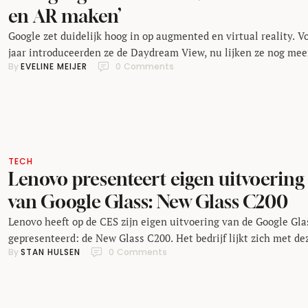
en AR maken’
Google zet duidelijk hoog in op augmented en virtual reality. V
jaar introduceerden ze de Daydream View, nu lijken ze nog mee
By 
EVELINE MEIJER
0
 Comments
van dit soort hardware te willen gaan maken. Het bedrijf heeft
namelijk een aantal vacatures geplaatst voor mensen die zich
richten op hardware voor AR en VR, schrijft Road to VR. Bij de 
TECH
Lenovo presenteert eigen uitvoering
van Google Glass: New Glass C200
Lenovo heeft op de CES zijn eigen uitvoering van de Google Gla
gepresenteerd: de New Glass C200. Het bedrijf lijkt zich met de
By 
STAN HULSEN
0
 Comments
bril vooral te richten op bedrijven die augmented reality willen
gebruiken. Lenovo zegt dat de bril bedoeld is om beter te werke
sneller informatie door te nemen en om met collega's in conta