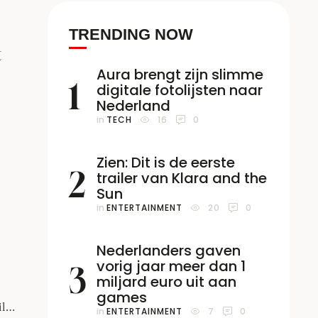
TRENDING NOW
t
Aura brengt zijn slimme
1
digitale fotolijsten naar
Nederland
in 
TECH
16
0
mes.
Zien: Dit is de eerste
2
trailer van Klara and the
Sun
in 
ENTERTAINMENT
20
0
Nederlanders gaven
vorig jaar meer dan 1
3
miljard euro uit aan
games
il
in 
ENTERTAINMENT
7
0