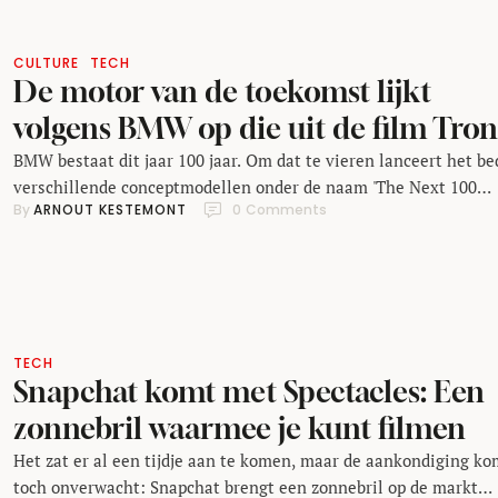
CULTURE
TECH
De motor van de toekomst lijkt
volgens BMW op die uit de film Tron
BMW bestaat dit jaar 100 jaar. Om dat te vieren lanceert het bed
verschillende conceptmodellen onder de naam 'The Next 100
By 
ARNOUT KESTEMONT
0
 Comments
Years'. Zo stelden ze al deze indrukwekkende zelfrijdende
auto voor. Nu werd ook de BMW Motorrad Vision Next 100
voorgesteld: een motor die zo slim en veilig is dat een helm
overbodig wordt. Auto's worden steeds …
TECH
Snapchat komt met Spectacles: Een
zonnebril waarmee je kunt filmen
Het zat er al een tijdje aan te komen, maar de aankondiging ko
toch onverwacht: Snapchat brengt een zonnebril op de markt