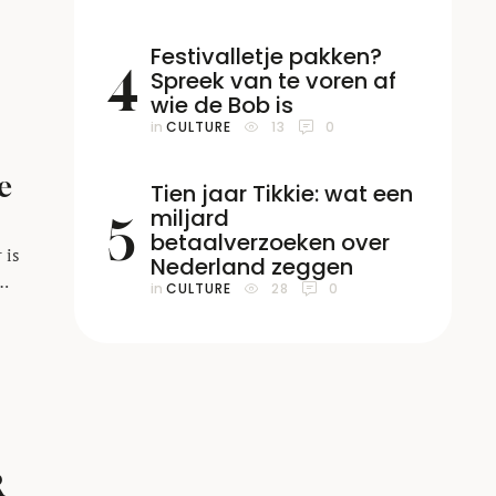
 de
 de
Festivalletje pakken?
4
Spreek van te voren af
wie de Bob is
in 
CULTURE
13
0
e
Tien jaar Tikkie: wat een
miljard
5
betaalverzoeken over
 is
Nederland zeggen
in 
CULTURE
28
0
 van
et
ar
R