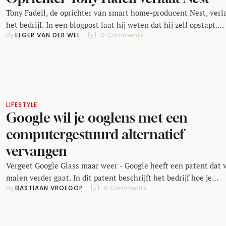
Tony Fadell, de oprichter van smart home-producent Nest, verl
het bedrijf. In een blogpost laat hij weten dat hij zelf opstapt.
By 
ELGER VAN DER WEL
0
 Comments
Fadell blijft wel verbonden aan Alphabet, het moederbedrijf va
Nest, als adviseur. Fedell werd vooral bekend als één van de
bedenkers van de iPod, in de tijd dat hij bij Apple werkte. In 20
richtte …
LIFESTYLE
Google wil je ooglens met een
computergestuurd alternatief
vervangen
Vergeet Google Glass maar weer - Google heeft een patent dat 
malen verder gaat. In dit patent beschrijft het bedrijf hoe je
By 
BASTIAAN VROEGOP
0
 Comments
ooglens kan worden vervangen door een elektronisch alternatie
dat draadloos communiceert met een minicomputer. Op deze
manier denkt Google een einde te kunnen maken aan bijziendh