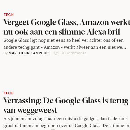
TECH
Vergeet Google Glass, Amazon werk
nu ook aan een slimme Alexa bril
Google Glass ligt nog niet eens zo heel ver achter ons of een
andere techgigant - Amazon - werkt alweer aan een nieuwe
By 
MARJOLIJN KAMPHUIS
0
 Comments
variant op het thema van de slimme bril ontdekte Financial Ti
Net als bij Google Glass bestuur je de Amazon bril met
spraakbesturing via Amazon Alexa. De bril ziet er volgens de …
TECH
Verrassing: De Google Glass is terug
van weggeweest
Als je mensen vraagt naar een mislukte gadget, dan is de kans
groot dat mensen beginnen over de Google Glass. De slimme br