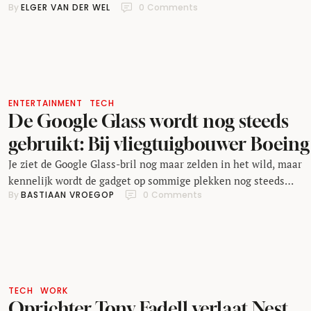
By 
ELGER VAN DER WEL
0
 Comments
waarmee je kunt filmen. De Spectacles komen uit in drie kleur
en gaan 129 dollar per stuk kosten (omgerekend 115 euro) kost
Al een tijd lang ging het gerucht dat Snapchat aan een slimme
ENTERTAINMENT
TECH
De Google Glass wordt nog steeds
gebruikt: Bij vliegtuigbouwer Boeing
Je ziet de Google Glass-bril nog maar zelden in het wild, maar
kennelijk wordt de gadget op sommige plekken nog steeds
By 
BASTIAAN VROEGOP
0
 Comments
gebruikt. Bij Boeing, bijvoorbeeld: de vliegtuigmaker gebruikt
Google Glass bij de bouw van nieuwe vliegtuigen, aldus CIO. He
apparaat blijkt hartstikke handig bij het uitbouwen van het
'draadharnas' van een Boeing-machine. Dat draadharnas zit …
TECH
WORK
Oprichter Tony Fadell verlaat Nest