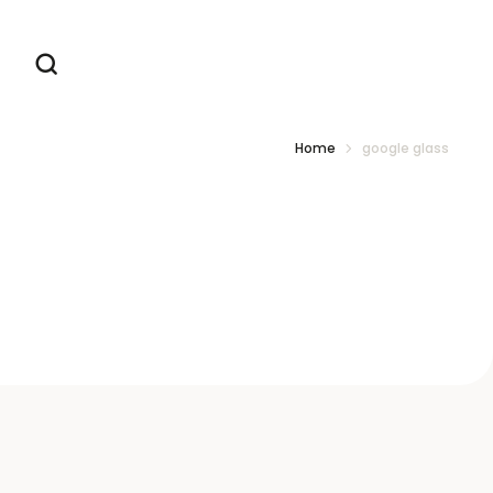
Home
google glass