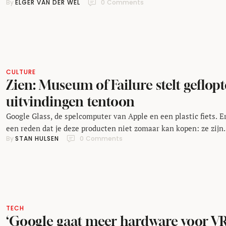
By 
ELGER VAN DER WEL
0
 Comments
werd door Google in de markt gezet als experiment, maar kreeg
media-aandacht alsof het een product was dat was bedoeld voor
massa. Mede door het ontwerp, het feit dat je …
CULTURE
Zien: Museum of Failure stelt geflopt
uitvindingen tentoon
Google Glass, de spelcomputer van Apple en een plastic fiets. Er
een reden dat je deze producten niet zomaar kan kopen: ze zijn
By 
STAN HULSEN
0
 Comments
geflopt. Maar niet getreurd. In Zweden is onlangs een museum
deze mislukte uitvindingen geopend: het Museum of Failure. H
museum biedt met zijn collectie van zeventig mislukkingen na
eigen zeggen …
TECH
‘Google gaat meer hardware voor V