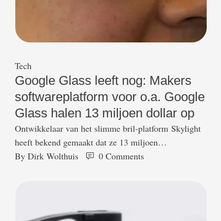
Tech
Google Glass leeft nog: Makers
softwareplatform voor o.a. Google
Glass halen 13 miljoen dollar op
Ontwikkelaar van het slimme bril-platform Skylight
heeft bekend gemaakt dat ze 13 miljoen
dollar opgehaald hebben. APX Labs richt zich met
By 
Dirk Wolthuis
0
 Comments
hun softwareplatform voornamelijk op de
ontwikkeling van apps voor zakelijke toepassingen.
Met de leus 'work hands free' hopen zij bedrijven te
overtuigen van de potentie van slimme brillen. Dat