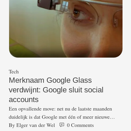
Tech
Merknaam Google Glass
verdwijnt: Google sluit social
accounts
Een opvallende move: net nu de laatste maanden
duidelijk is dat Google met één of meer nieuwe
versie van de Google Glass op de markt komt, heeft
By 
Elger van der Wel
0
 Comments