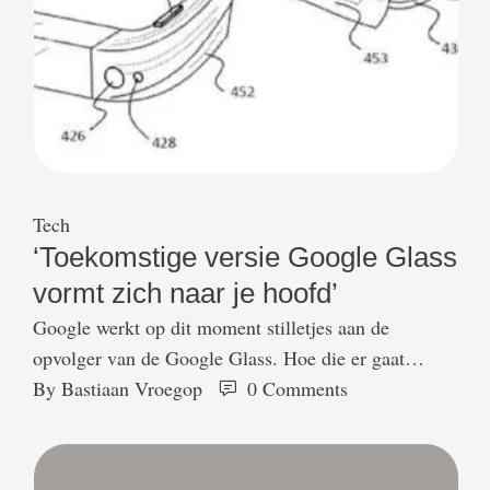
Tech
‘Toekomstige versie Google Glass
vormt zich naar je hoofd’
Google werkt op dit moment stilletjes aan de
opvolger van de Google Glass. Hoe die er gaat
uitzien weten we niet, maar een nieuw patent geeft
By 
Bastiaan Vroegop
0
 Comments
wel een mogelijk voorproefje. Hierin laat Google
namelijk een nieuwe versie van de Glass zien, die
zich naar je hoofd kan vormen. De Google Glass