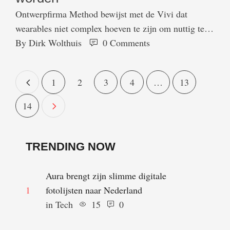
Ontwerpfirma Method bewijst met de Vivi dat
wearables niet complex hoeven te zijn om nuttig te
zijn. Met de Vivi kunnen artsen makkelijk vitale data
By 
Dirk Wolthuis
0
 Comments
zien van patiënten, zonder omkijken. Volgens de
makers van de Vivi is het duidelijk dat Google het
1
2
3
4
…
13
apparaat te breed heeft gemaakt: terwijl Glass voor
iedereen een bepaalde functie zou …
14
TRENDING NOW
Aura brengt zijn slimme digitale
1
fotolijsten naar Nederland
in 
Tech
15
0