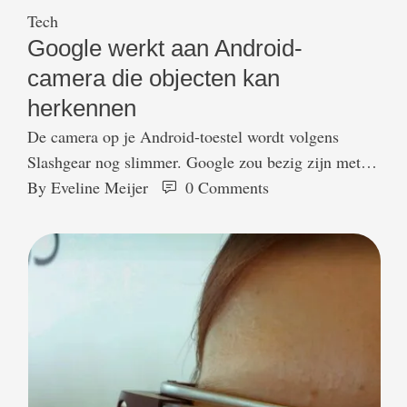
Tech
Google werkt aan Android-
camera die objecten kan
herkennen
De camera op je Android-toestel wordt volgens
Slashgear nog slimmer. Google zou bezig zijn met
het combineren van de technologieën die gebruikt
By 
Eveline Meijer
0
 Comments
worden in de Goggles-applicatie en de standaard app
voor je camera. Daarmee wordt het mogelijk
gemaakt om producten en objecten ter herkennen en
hier vervolgens op te zoeken. Als we de anonieme
bronnen …