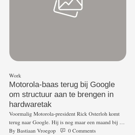
Work
Motorola-baas terug bij Google
om structuur aan te brengen in
hardwaretak
Voormalig Motorola-president Rick Osterloh komt
terug naar Google. Hij is nog maar een maand bij het
bedrijf vertrokken, maar hij is nu alweer in huis
By 
Bastiaan Vroegop
0
 Comments