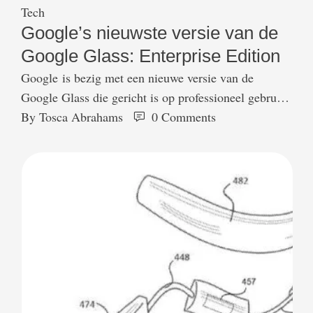
Tech
Google’s nieuwste versie van de
Google Glass: Enterprise Edition
Google is bezig met een nieuwe versie van de
Google Glass die gericht is op professioneel gebruik,
dat gerucht kwam eerder al naar buiten. Nu is er
By 
Tosca Abrahams
0
 Comments
meer over naar buiten gekomen. Volgens 9to5Google
heet de nieuwe versie van de slimme bril Google
Glass Enterprise Edition en lijkt hij veel op de
Explorer Edition (de eerste versie) …