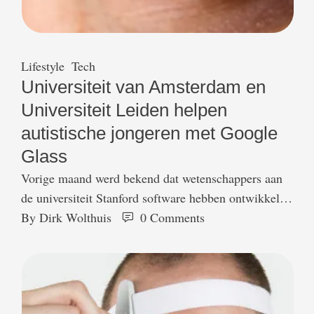
Lifestyle
Tech
Universiteit van Amsterdam en
Universiteit Leiden helpen
autistische jongeren met Google
Glass
Vorige maand werd bekend dat wetenschappers aan
de universiteit Stanford software hebben ontwikkeld
voor de Google Glass die autistische jongeren onder
By 
Dirk Wolthuis
0
 Comments
andere helpt bij het herkennen van emoties. Recent
maakten de Universiteit van Amsterdam en
Universiteit Leiden bekend ook te werken aan
toepassingen voor emotieherkenning in combinatie