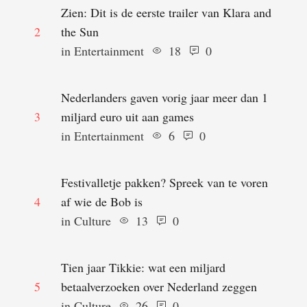
Zien: Dit is de eerste trailer van Klara and
2
the Sun
in 
Entertainment
18
0
Nederlanders gaven vorig jaar meer dan 1
3
miljard euro uit aan games
in 
Entertainment
6
0
Festivalletje pakken? Spreek van te voren
4
af wie de Bob is
in 
Culture
13
0
Tien jaar Tikkie: wat een miljard
5
betaalverzoeken over Nederland zeggen
in 
Culture
26
0