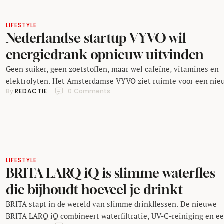
LIFESTYLE
Nederlandse startup VYVO wil
energiedrank opnieuw uitvinden
Geen suiker, geen zoetstoffen, maar wel cafeïne, vitamines en
elektrolyten. Het Amsterdamse VYVO ziet ruimte voor een nie
By 
REDACTIE
0
 Comments
generatie functionele frisdranken die vooral inzet op een korte
ingrediëntenlijst. De markt voor zogenaamde functionele drank
groeit al jaren. Van energiedrankjes tot vitaminewaters en
sportdranken: steeds meer consumenten zoeken iets dat meer 
dan alleen de dorst …
LIFESTYLE
BRITA LARQ iQ is slimme waterfles
die bijhoudt hoeveel je drinkt
BRITA stapt in de wereld van slimme drinkflessen. De nieuwe
BRITA LARQ iQ combineert waterfiltratie, UV-C-reiniging en e