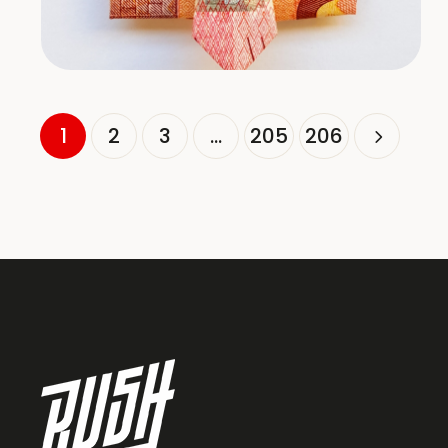
1
2
3
…
205
206