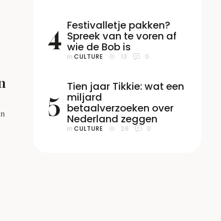
jn
Festivalletje pakken?
eeks
4
Spreek van te voren af
wie de Bob is
in 
CULTURE
13
0
an
Tien jaar Tikkie: wat een
miljard
5
betaalverzoeken over
an
Nederland zeggen
in 
CULTURE
26
0
rt
e.