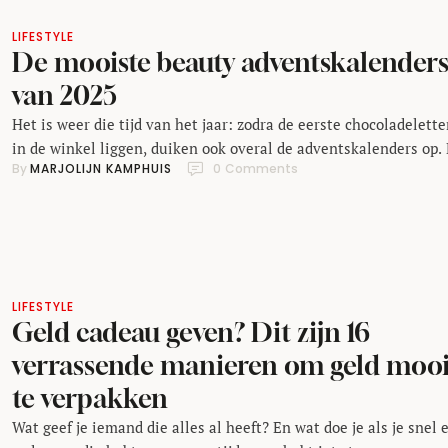
LIFESTYLE
De mooiste beauty adventskalender
van 2025
Het is weer die tijd van het jaar: zodra de eerste chocoladelette
in de winkel liggen, duiken ook overal de adventskalenders op.
By 
MARJOLIJN KAMPHUIS
0
 Comments
al lang niet meer alleen voor kinderen. De beauty-adventskale
is inmiddels een vaste favoriet. Ideaal als cadeau voor jezelf of
iemand anders, en vooral: een perfecte manier om december el
dag met …
LIFESTYLE
Geld cadeau geven? Dit zijn 16
verrassende manieren om geld moo
te verpakken
Wat geef je iemand die alles al heeft? En wat doe je als je snel 