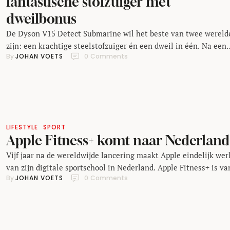
fantastische stofzuiger met
dweilbonus
De Dyson V15 Detect Submarine wil het beste van twee wereld
zijn: een krachtige steelstofzuiger én een dweil in één. Na een
By 
JOHAN VOETS
0
 Comments
paar weken testen in een huishouden met kinderen blijkt het e
beter te werken dan het ander.
LIFESTYLE
SPORT
Apple Fitness+ komt naar Nederland
Vijf jaar na de wereldwijde lancering maakt Apple eindelijk wer
van zijn digitale sportschool in Nederland. Apple Fitness+ is va
By 
JOHAN VOETS
0
 Comments
15 december beschikbaar in ons land en wordt in nog eens 27
andere landen gelanceerd. Apple Fitness+ is veel meer dan een
verzamelplek van video’s met enthousiaste trainers. Het is een
platform dat gebouwd is …