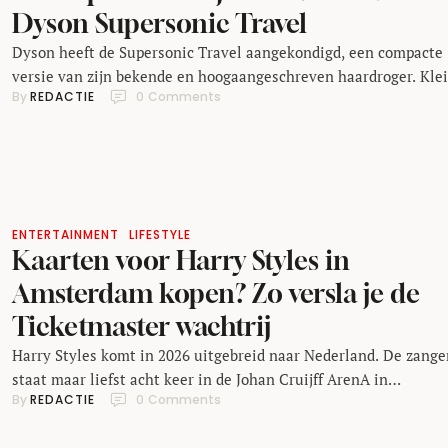
Dyson Supersonic Travel
Dyson heeft de Supersonic Travel aangekondigd, een compacte
versie van zijn bekende en hoogaangeschreven haardroger. Klei
By 
REDACTIE
0
 Comments
lichter en geschikt voor verschillende netspanningen, maar me
dezelfde focus op haargezondheid en styling. Een föhn is niet d
gadget die standaard in je koffer belandt wanneer je inpakt voo
een reis. Te groot, onhandig voor korte trips en …
ENTERTAINMENT
LIFESTYLE
Kaarten voor Harry Styles in
Amsterdam kopen? Zo versla je de
Ticketmaster wachtrij
Harry Styles komt in 2026 uitgebreid naar Nederland. De zange
staat maar liefst acht keer in de Johan Cruijff ArenA in
By 
REDACTIE
0
 Comments
Amsterdam: op 16, 17, 20, 22, 23, 26, 29 en 30 mei 2026 voor zij
Together, Together concertenreeks. Aanvankelijk werden zes