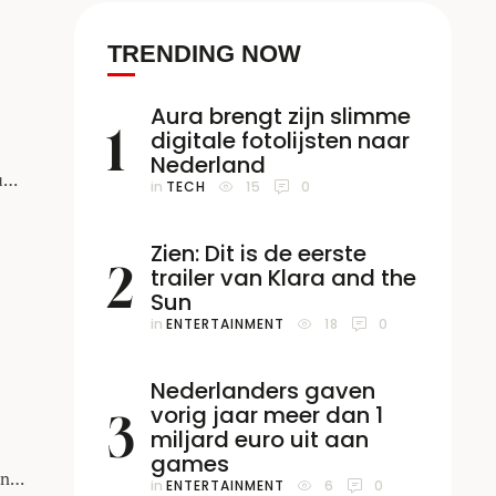
TRENDING NOW
Aura brengt zijn slimme
1
digitale fotolijsten naar
Nederland
uwe
in 
TECH
15
0
re
jes
Zien: Dit is de eerste
2
trailer van Klara and the
doet
Sun
in 
ENTERTAINMENT
18
0
Nederlanders gaven
vorig jaar meer dan 1
3
miljard euro uit aan
games
en
in 
ENTERTAINMENT
6
0