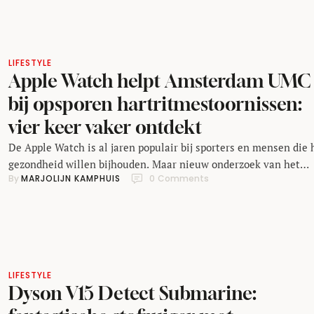
concerten aangekondigd van de Britse artiest, maar na de start
de pre-sale …
LIFESTYLE
Apple Watch helpt Amsterdam UMC
bij opsporen hartritmestoornissen:
vier keer vaker ontdekt
De Apple Watch is al jaren populair bij sporters en mensen die
gezondheid willen bijhouden. Maar nieuw onderzoek van het
By 
MARJOLIJN KAMPHUIS
0
 Comments
Amsterdam UMC laat zien dat de smartwatch veel meer kan zij
dan een handige gadget. In een grootschalige studie ontdekten
cardiologen vier keer zo vaak hartritmestoornissen bij patiënt
die een Apple Watch droegen, vergeleken …
LIFESTYLE
Dyson V15 Detect Submarine: