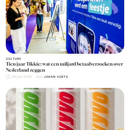
CULTURE
Tien jaar Tikkie: wat een miljard betaalverzoeken over
Nederland zeggen
25 juni 2026
door 
JOHAN VOETS