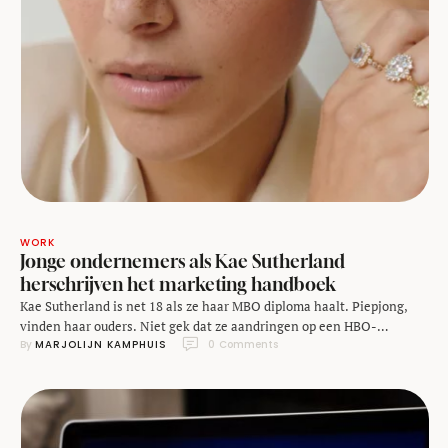
WORK
Jonge ondernemers als Kae Sutherland
herschrijven het marketing handboek
Kae Sutherland is net 18 als ze haar MBO diploma haalt. Piepjong,
vinden haar ouders. Niet gek dat ze aandringen op een HBO-
By 
MARJOLIJN KAMPHUIS
0
 Comments
opleiding voor ze aan haar werkende leven begint. Maar Kae weet
nog niet welke kant ze op wil en weet hen te overtuigen van een
tussenjaar, op voorwaarde ze dat ‘zinvol’ besteedt. Zinvol …