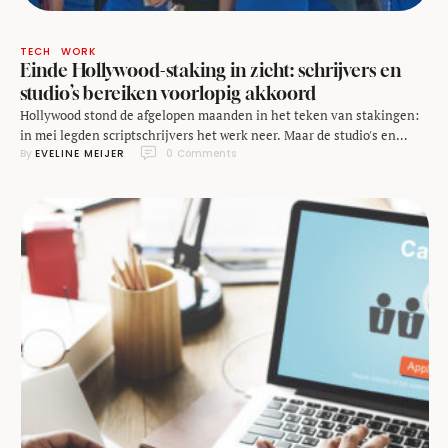
TECH
WORK
Einde Hollywood-staking in zicht: schrijvers en
studio’s bereiken voorlopig akkoord
Hollywood stond de afgelopen maanden in het teken van stakingen:
in mei legden scriptschrijvers het werk neer. Maar de studio's en
By 
EVELINE MEIJER
0
 Comments
scriptschrijvers hebben nu een voorlopig akkoord bereikt. Daarmee
lijkt het einde van de Hollywood-staking - in ieder geval wat betreft
de schrijvers - in zicht te komen. Tenminste, als de acteurs, die ook
staken, …