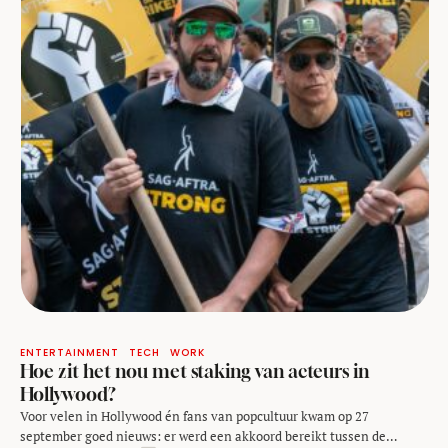
ENTERTAINMENT
TECH
WORK
Hoe zit het nou met staking van acteurs in
Hollywood?
Voor velen in Hollywood én fans van popcultuur kwam op 27
september goed nieuws: er werd een akkoord bereikt tussen de