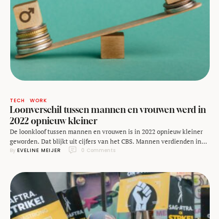
TECH
WORK
Loonverschil tussen mannen en vrouwen werd in
2022 opnieuw kleiner
De loonkloof tussen mannen en vrouwen is in 2022 opnieuw kleiner
geworden. Dat blijkt uit cijfers van het CBS. Mannen verdienden in
By 
EVELINE MEIJER
0
 Comments
2022 nog altijd meer dan vrouwen, maar het verschil is kleiner dan in
2020. Het CBS hanteert voor 2022 een nieuwe meetmethode,
waarmee het loonverschil nauwkeuriger in kaart kan worden
gebracht. Daaruit blijkt …