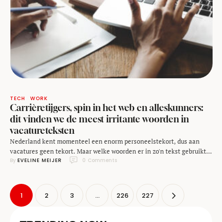
TECH
WORK
Carrièretijgers, spin in het web en alleskunners:
dit vinden we de meest irritante woorden in
vacatureteksten
Nederland kent momenteel een enorm personeelstekort, dus aan
vacatures geen tekort. Maar welke woorden er in zo'n tekst gebruikt
By 
EVELINE MEIJER
0
 Comments
worden, heeft best invloed in onze beeldvorming over het bedrijf in
kwestie. Woorden als carrièretijger, stressbestendig en teamplayer
zijn bijvoorbeeld niet zo best voor onze beeldvorming, stelt
taalplatform Preply op basis van eigen onderzoek onder 1.003 …
1
2
3
…
226
227