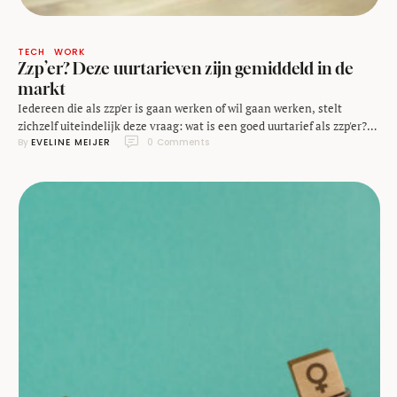
TECH
WORK
Zzp’er? Deze uurtarieven zijn gemiddeld in de
markt
Iedereen die als zzp'er is gaan werken of wil gaan werken, stelt
zichzelf uiteindelijk deze vraag: wat is een goed uurtarief als zzp'er?
By 
EVELINE MEIJER
0
 Comments
De online bank Knab deed daar samen met ikwordzzper.nl onderzoek
naar, door begin 2024 de uurtarieven van ruim 10.000 ondernemers te
verzamelen. In een nieuw overzicht zijn de gemiddelde tarieven per
sector …