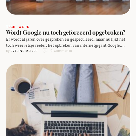
TECH
WORK
Wordt Google nu toch geforceerd opgebroken?
Er wordt al jaren over gesproken en gespeculeerd, maar nu lijkt het
toch weer ietsje reëler: het opbreken van internetgigant Google.
By 
EVELINE MEIJER
0
 Comments
Onlangs besloot een Amerikaanse rechter namelijk dat Google een
monopolie heeft, waarop advocaten van het Openbaar Ministerie zijn
begonnen met het opstellen van mogelijke oplossingen. En ja, het
opbreken van het bedrijf zit daar …