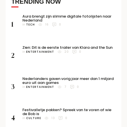
TRENDING NOW
Aura brengt zijn slimme digitale fotolijsten naar
Nederland
1
in 
TECH
16
0
Zien: Dit is de eerste trailer van Klara and the Sun
in 
ENTERTAINMENT
20
0
2
Nederlanders gaven vorig jaar meer dan 1 miljard
euro uit aan games
3
in 
ENTERTAINMENT
7
0
Festivalletje pakken? Spreek van te voren af wie
de Bob is
4
in 
CULTURE
13
0