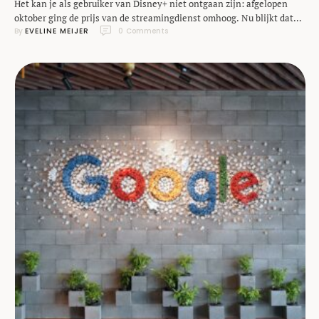
Het kan je als gebruiker van Disney+ niet ontgaan zijn: afgelopen
oktober ging de prijs van de streamingdienst omhoog. Nu blijkt dat
By 
EVELINE MEIJER
0
 Comments
de streamingdienst niet direct met die hogere prijzen meer geld
probeerde te verdienen, maar je naar het goedkopere abonnement
met advertenties probeerde te sturen. Uit de kwartaalcijfers blijkt dat
dit heeft gewerkt. De …