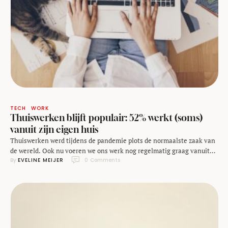
TECH
WORK
Thuiswerken blijft populair: 52% werkt (soms)
vanuit zijn eigen huis
Thuiswerken werd tijdens de pandemie plots de normaalste zaak van
de wereld. Ook nu voeren we ons werk nog regelmatig graag vanuit
By 
EVELINE MEIJER
0
 Comments
ons eigen huis uit, blijkt uit onderzoek van het CBS. Vorig jaar werkte
52% van alle werkenden in Nederland soms of meestal thuis, het
hoogste aantal in de gehele Europese Unie. Maar liefst …