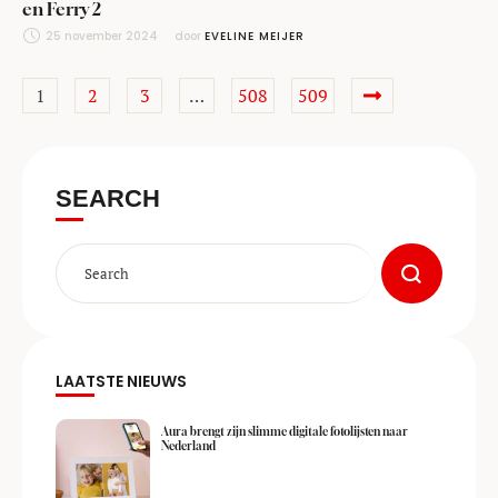
en Ferry 2
25 november 2024
door 
EVELINE MEIJER
1
2
3
…
508
509
SEARCH
LAATSTE NIEUWS
Aura brengt zijn slimme digitale fotolijsten naar
Nederland