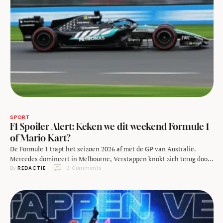
SPORT
F1 Spoiler Alert: Keken we dit weekend Formule 1
of Mario Kart?
De Formule 1 trapt het seizoen 2026 af met de GP van Australië.
Mercedes domineert in Melbourne, Verstappen knokt zich terug door
By 
REDACTIE
0
 Comments
het veld en de nieuwe F1-regels zorgen meteen voor discussie.