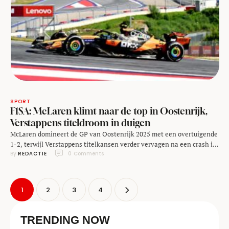
SPORT
F1SA: McLaren klimt naar de top in Oostenrijk,
Verstappens titeldroom in duigen
McLaren domineert de GP van Oostenrijk 2025 met een overtuigende
1-2, terwijl Verstappens titelkansen verder vervagen na een crash in
By 
REDACTIE
0
 Comments
bocht 3. In F1 Spoiler Alert bespreken we de race, Ferrari-chaos en de
mogelijke toekomst van Max
1
2
3
4
TRENDING NOW