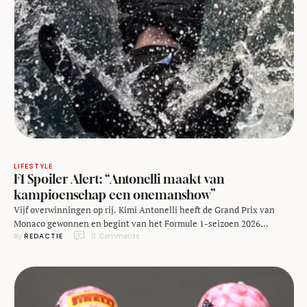
LIFESTYLE
F1 Spoiler Alert: “Antonelli maakt van
kampioenschap een onemanshow”
Vijf overwinningen op rij. Kimi Antonelli heeft de Grand Prix van
Monaco gewonnen en begint van het Formule 1-seizoen 2026
By 
REDACTIE
0
 Comments
langzaam maar zeker een one-man show te maken. De jonge
Mercedes-coureur pakte pole, hield zijn hoofd koel bij de herstart en
reed vervolgens volwassen naar opnieuw een dominante zege.