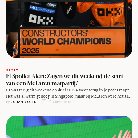
SPORT
F1 Spoiler Alert: Zagen we dit weekend de start
van een McLaren matpartij?
F1 was terug dit weekend en dus is F1SA weer terug in je podcast app!
Het was al warm genoeg in Singapore, maar bij McLaren werd het al
By 
JOHAN VOETS
0
 Comments
snel oververhit. Ondertussen bleef Mercedes in alle opzichten koel
en pakte een strakke overwinning.