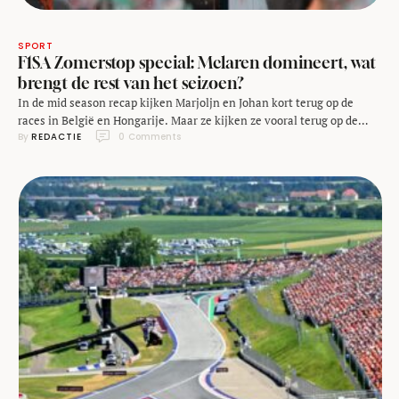
SPORT
F1SA Zomerstop special: Mclaren domineert, wat
brengt de rest van het seizoen?
In de mid season recap kijken Marjoljn en Johan kort terug op de
races in België en Hongarije. Maar ze kijken ze vooral terug op de
By 
REDACTIE
0
 Comments
eerste seizoenshelft en met een schuin oog uiteraard vast vooruit op
de tweede helft!