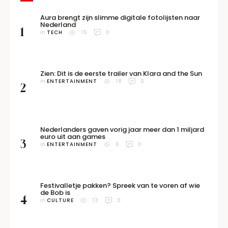
Aura brengt zijn slimme digitale fotolijsten naar
Nederland
1
in 
TECH
15
0
Zien: Dit is de eerste trailer van Klara and the Sun
in 
ENTERTAINMENT
18
0
2
Nederlanders gaven vorig jaar meer dan 1 miljard
euro uit aan games
3
in 
ENTERTAINMENT
6
0
Festivalletje pakken? Spreek van te voren af wie
de Bob is
4
in 
CULTURE
13
0