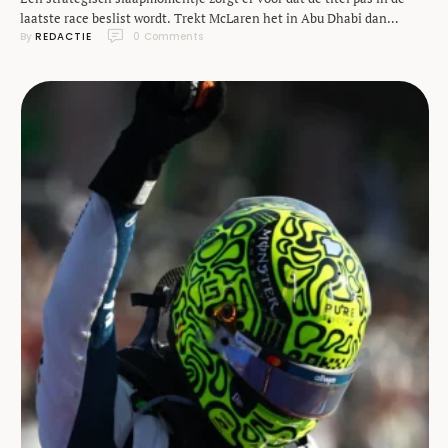
laatste race beslist wordt. Trekt McLaren het in Abu Dhabi dan
By 
REDACTIE
0
 Comments
eindelijk over de streep?