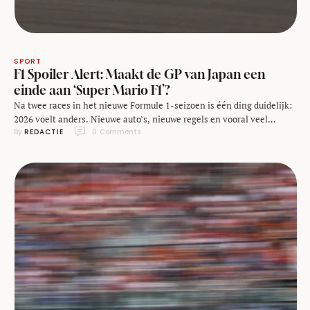
SPORT
F1 Spoiler Alert: Maakt de GP van Japan een
einde aan ‘Super Mario F1’?
Na twee races in het nieuwe Formule 1-seizoen is één ding duidelijk:
2026 voelt anders. Nieuwe auto’s, nieuwe regels en vooral veel
By 
REDACTIE
0
 Comments
discussie. In een nieuwe aflevering van F1 Spoiler Alert blikken
Marjolijn en Johan vooruit op de Grand Prix van Japan. Een weekend
dat zomaar eens meer duidelijkheid kan geven over waar we nou …