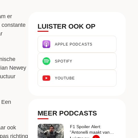
am er
n constante
LUISTER OOK OP
r
APPLE PODCASTS
hnische
SPOTIFY
drian Newey
ructuur
YOUTUBE
. Een
MEER PODCASTS
F1 Spoiler Alert:
aar ook
“Antonelli maakt van
pas richting
kampioenschap een