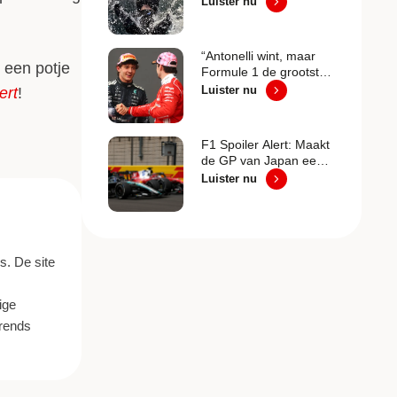
Luister nu
onemanshow”
“Antonelli wint, maar
w een potje
Formule 1 de grootste
verliezer in Japan”
Luister nu
ert
!
F1 Spoiler Alert: Maakt
de GP van Japan een
einde aan ‘Super Mario
Luister nu
F1’?
s. De site
ige
trends