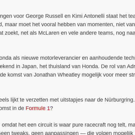
ingen voor George Russell en Kimi Antonelli staat het te
tand, maar moet het vooral hebben van momenten, niet va
Dat zoekt, net als McLaren en vele andere teams, nog naa
 Honda als nieuwe motorleverancier en aanhoudende tec
rekend in Japan, het thuisland van Honda. De rol van A
jl de komst van Jonathan Wheatley mogelijk voor meer st
els lijkt te verzetten met uitstapjes naar de Nürburgring
omst in de
Formule 1
?
 omdat het een circuit is waar pure racecraft nog telt, m
 Geen tweaks, geen aanpassingen — die volgen mogelijk 