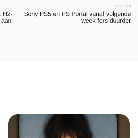
Next Post
t H2-
Sony PS5 en PS Portal vanaf volgende
g aan
week fors duurder