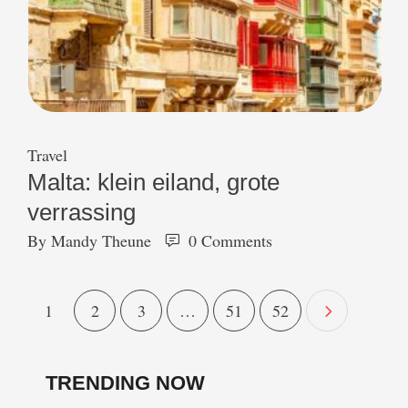
Travel
Malta: klein eiland, grote
verrassing
By 
Mandy Theune
0
 Comments
1
2
3
…
51
52
TRENDING NOW