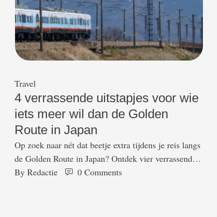
Travel
4 verrassende uitstapjes voor wie
iets meer wil dan de Golden
Route in Japan
Op zoek naar nét dat beetje extra tijdens je reis langs
de Golden Route in Japan? Ontdek vier verrassende
uitstapjes vol cultuur, natuur en Japanse traditie.
By 
Redactie
0
 Comments