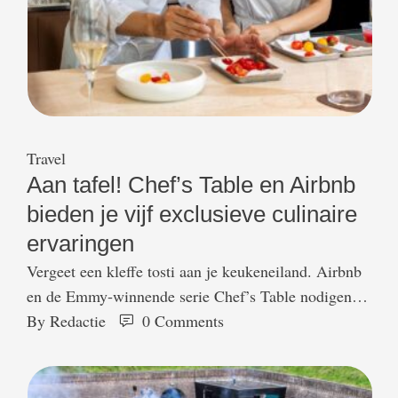
Travel
Aan tafel! Chef’s Table en Airbnb
bieden je vijf exclusieve culinaire
ervaringen
Vergeet een kleffe tosti aan je keukeneiland. Airbnb
en de Emmy‑winnende serie Chef’s Table nodigen je
uit om eten weer echt te beleven. Sinds vorige week
By 
Redactie
0
 Comments
kun je vijf exclusieve culinaire ervaringen boeken in
Londen, Parijs, Los Angeles, Mexico-Stad en Seoel,
geleid door toppers zoals Jamie Oliver, Atsushi