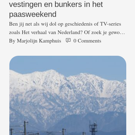
vestingen en bunkers in het
paasweekend
Ben jij net als wij dol op geschiedenis of TV-series
zoals Het verhaal van Nederland? Of zoek je gewoon
een origineel dagje uit met het hele gezin (inclusief
By 
Marjolijn Kamphuis
0
 Comments
Paasbrunch én vossenjacht)? Dan wil je het Weekend
van het Verdedigingserfgoed van 19 t/m 21 april
2025 echt niet missen. Heel Nederland verandert dat
weekend in één …