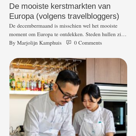
De mooiste kerstmarkten van
Europa (volgens travelbloggers)
De decembermaand is misschien wel het mooiste
moment om Europa te ontdekken. Steden hullen zich
in lichtjes en versieren de pleinen met glühwein,
By 
Marjolijn Kamphuis
0
 Comments
kastanjes en kerstkoren tijdens de jaarlijkse
kerstmarkten. Van klassieke Duitse
Weihnachtsmärkte tot de feeërieke kerstwereld van
Wenen of de knusse steegjes van Edinburgh: dit zijn
dé 20 kerstmarkten Europa waar reizigers,
instagrammers …