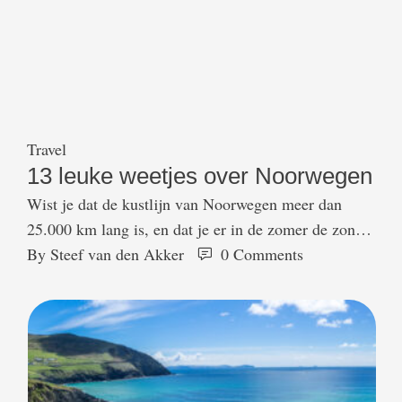
Travel
13 leuke weetjes over Noorwegen
Wist je dat de kustlijn van Noorwegen meer dan
25.000 km lang is, en dat je er in de zomer de zon
24 uur per dag kunt zien op bepaalde plekken? Dit
By 
Steef van den Akker
0
 Comments
Scandinavische land zit boordevol verrassende
weetjes: van gratis kraanwater in restaurants tot de
uitvinding van de kaasschaaf door een Noorse
timmerman. Ontdek in …