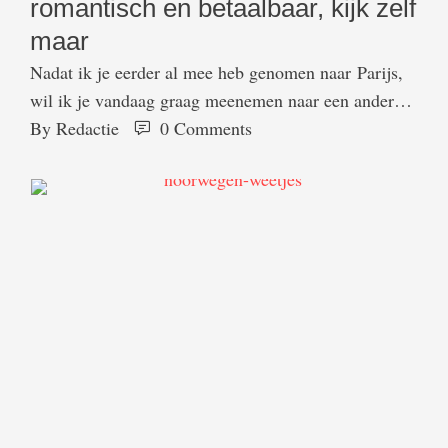
romantisch en betaalbaar, kijk zelf
maar
Nadat ik je eerder al mee heb genomen naar Parijs,
wil ik je vandaag graag meenemen naar een andere
Europese hoofdstad die zeker een citytrip waard is:
By 
Redactie
0
 Comments
Praag! Een stedentrip naar Praag is een enorme
aanrader als je op zoek bent naar een
sprookjesachtige stad vergelijkbaar met Parijs, maar
dan een stuk minder druk en vooral: …