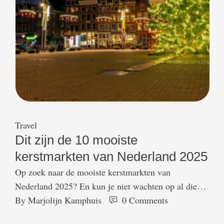
Travel
Dit zijn de 10 mooiste
kerstmarkten van Nederland 2025
Op zoek naar de mooiste kerstmarkten van
Nederland 2025? En kun je niet wachten op al die
gezelligheid die de decembermaand te bieden heeft
By 
Marjolijn Kamphuis
0
 Comments
zoals lekkere oliebollen en appelflappen, gezellige