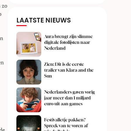
s zo
o
LAATSTE NIEUWS
Aura brengt zijn slimme
en
digitale fotolijsten naar
Nederland
en
Zien: Dit is de eerste
trailer van Klara and the
Sun
Nederlanders gaven vorig
jaar meer dan 1 miljard
euro uit aan games
Festivalletje pakken?
Spreek van te voren af
ede