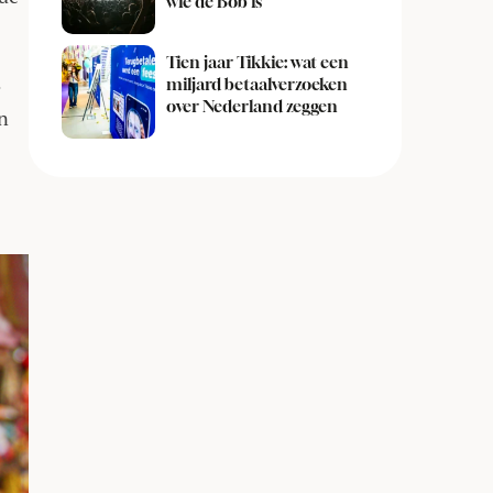
wie de Bob is
Tien jaar Tikkie: wat een
e
miljard betaalverzoeken
over Nederland zeggen
n