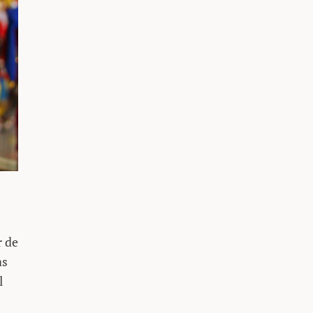
r de
as
l