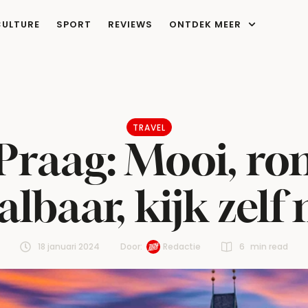
CULTURE
SPORT
REVIEWS
ONTDEK MEER
TRAVEL
 Praag: Mooi, ro
albaar, kijk zelf
18 januari 2024
Door:  
Redactie
6
 min read