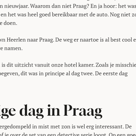
 en nieuwjaar. Waarom dan niet Praag? En ja hoor: het wa
 en het was heel goed bereikbaar met de auto. Nog niet z
te doen.
 Heerlen naar Praag. De weg er naartoe is al best cool 
we namen.
n is dit uitzicht vanuit onze hotel kamer. Zoals je misschi
toegeven, dit was in principe al dag twee. De eerste dag
ige dag in Praag
ergedompeld in mist met zon is wel erg interessant. De
f je over de set van een detective serie loopt. Op een go