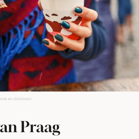
lnik en Glühwein
van Praag