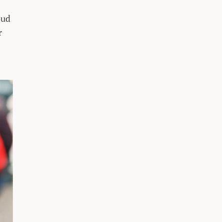
oud
r