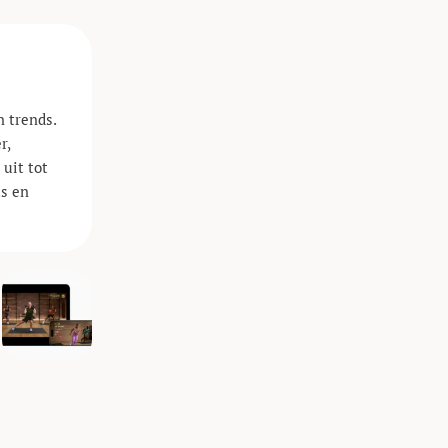
 trends.
r,
uit tot
ts en