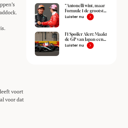
appen’s
“Antonelli wint, maar
Formule 1 de grootste
paddock.
verliezer in Japan”
Luister nu
is.
F1 Spoiler Alert: Maakt
de GP van Japan een
einde aan ‘Super
Luister nu
Mario F1’?
leeft voort
al voor dat