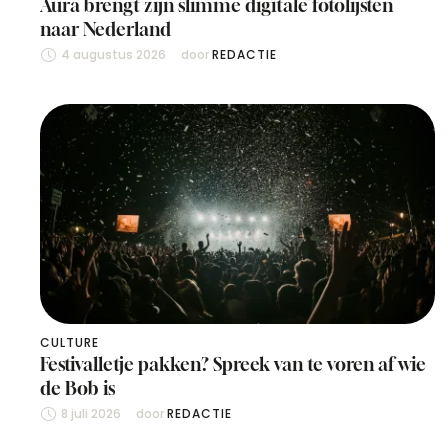
Aura brengt zijn slimme digitale fotolijsten
naar Nederland
4 augustus 2026
door 
REDACTIE
CULTURE
Festivalletje pakken? Spreek van te voren af wie
de Bob is
8 juli 2026
door 
REDACTIE