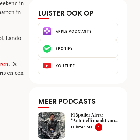
weekend in
aarten in
LUISTER OOK OP
APPLE PODCASTS
ooi, Lando
SPOTIFY
ren
. De
YOUTUBE
ris en een
MEER PODCASTS
F1 Spoiler Alert:
“Antonelli maakt van
kampioenschap een
Luister nu
onemanshow”