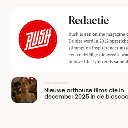
Redactie
Rush is een online magazine o
De site werd in 2012 opgericht
slimmer en inspirerender maak
een veelzijdige nieuwssite waa
nieuwe lifestyle­trends same
Previous Post
Nieuwe arthouse films die in
december 2025 in de biosco
draaien