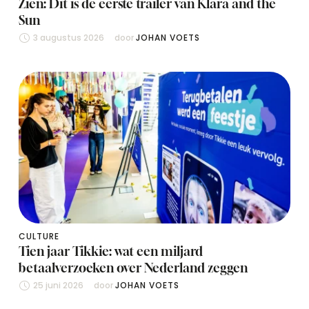
Zien: Dit is de eerste trailer van Klara and the
Sun
3 augustus 2026
door 
JOHAN VOETS
CULTURE
Tien jaar Tikkie: wat een miljard
betaalverzoeken over Nederland zeggen
25 juni 2026
door 
JOHAN VOETS