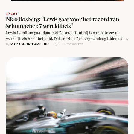
SPORT
Nico Rosberg: “Lewis gaat voor het record van
Schumacher, 7 wereldtitels”
Lewis Hamilton gaat door met Formule 1 tot hij ten minste zeven
wereldtitels heeft behaald. Dat zei Nico Rosberg vandaag tijdens de
By 
MARJOLIJN KAMPHUIS
0
 Comments
eerste dag van Web Summit in Lissabon. “Hij gaat voor het
Schumacher record: zeven titels” aldus Rosberg toen hem gevraagd
werd naar Hamilton’s 5e wereldtitel en zijn toekomst. Rosberg nam
deel aan een …