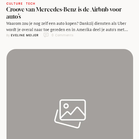
CULTURE
TECH
Croove van Mercedes-Benz is de Airbnb voor
auto’s
Waarom zou je nog zelf een auto kopen? Dankzij diensten als Uber
wordt je overal naar toe gereden en in Amerika deel je auto's met
By 
EVELINE MEIJER
0
 Comments
General Motors. Mercedes-Benz mengt zich nu in deze wereld met
het nieuwe platform Croove. Met deze service kun je je auto verhuren
op het moment dat je hem niet nodig …