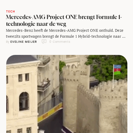
TECH
Mercedes-AMG Project ONE brengt Formule 1-
technologie naar de weg
Mercedes-Benz heeft de Mercedes-AMG Project ONE onthuld. Deze
tweezits sportwagen brengt de Formule 1 Hybrid-technologie naar de
By 
EVELINE MEIJER
0
 Comments
openbare weg. Volgens de fabrikant heeft het voertuig ruim 1000PK
en een topsnelheid boven de 350 kilometer per uur. Vooralsnog gaat
het om een conceptauto. De Mercedes-AMG Project ONE heeft een
plug-in hybrid-aandrijving die rechtstreeks uit Formule 1-wagens …