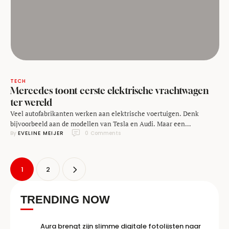
TECH
Mercedes toont eerste elektrische vrachtwagen
ter wereld
Veel autofabrikanten werken aan elektrische voertuigen. Denk
bijvoorbeeld aan de modellen van Tesla en Audi. Maar een
By 
EVELINE MEIJER
0
 Comments
elektrische vrachtwagen was tot nu toe nog niet gemaakt. Maar
Mercedes heeft dat veranderd. Zij hebben de eerste volledige
vrachtwagen ter wereld gemaakt en gepresenteerd. De Mercedes-
Benz Urban eTruck is vrijwel geheel stil, zeker als je hem vergelijkt …
1
2
TRENDING NOW
Aura brengt zijn slimme digitale fotolijsten naar