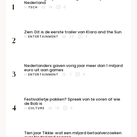
Nederland
1
in 
TECH
16
0
Zien: Dit is de eerste trailer van Klara and the Sun
in 
ENTERTAINMENT
20
0
2
Nederlanders gaven vorig jaar meer dan 1 miljard
euro uit aan games
3
in 
ENTERTAINMENT
7
0
Festivalletje pakken? Spreek van te voren af wie
de Bob is
4
in 
CULTURE
13
0
Tien jaar Tikkie: wat een miljard betaalverzoeken