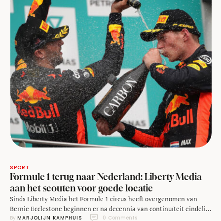
SPORT
Formule 1 terug naar Nederland: Liberty Media
aan het scouten voor goede locatie
Sinds Liberty Media het Formule 1 circus heeft overgenomen van
Bernie Ecclestone beginnen er na decennia van continuïteit eindelijk
By 
MARJOLIJN KAMPHUIS
0
 Comments
wat zaken te veranderen in de koningsklasse van de autosport. De