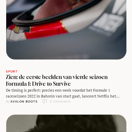
SPORT
Zien: de eerste beelden van vierde seizoen
Formula 1: Drive to Survive
De timing is perfect: precies een week voordat het Formule 1
raceseizoen 2022 in Bahrein van start gaat, lanceert Netflix het
By 
AVALON BOOTS
0
 Comments
nieuwe seizoen van Formula 1: Drive to Survive. Dit vierde seizoen
bestaat uit tien afleveringen en neemt fans opnieuw mee achter de
schermen. Altijd al willen weten hoe coureurs en teams zich
voorbereiden op …