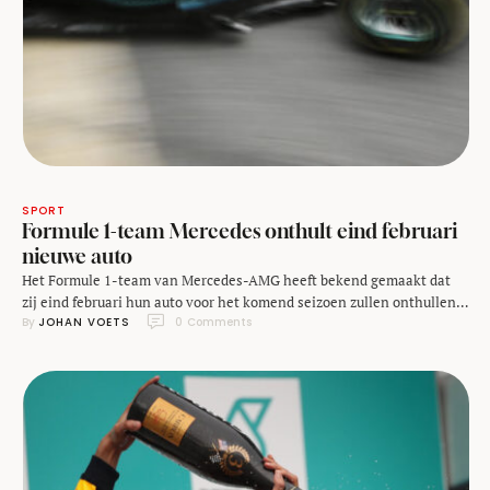
SPORT
Formule 1-team Mercedes onthult eind februari
nieuwe auto
Het Formule 1-team van Mercedes-AMG heeft bekend gemaakt dat
zij eind februari hun auto voor het komend seizoen zullen onthullen.
By 
JOHAN VOETS
0
 Comments
Opvallend genoeg presenteren de Duitsers de W09 op dezelfde dag
als concurrent Ferrari. Mercedes presenteert de opvolger van hun
kampioensauto op 22 februari, een dag vóór de aankondiging van
McLaren en dus op exact dezelfde …