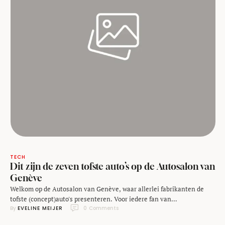
TECH
Dit zijn de zeven tofste auto’s op de Autosalon van
Genève
Welkom op de Autosalon van Genève, waar allerlei fabrikanten de
tofste (concept)auto's presenteren. Voor iedere fan van
By 
EVELINE MEIJER
0
 Comments
gemotoriseerde voertuigen is dit een echt feestje, en daar hoor ik zelf
ook zeker bij. Ook dit jaar stelt het evenement niet teleur! Ik heb de