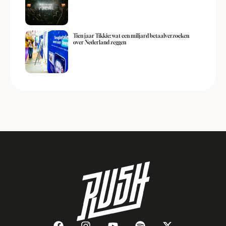
Tien jaar Tikkie: wat een miljard betaalverzoeken
over Nederland zeggen