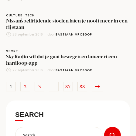
CULTURE
TECH
Nissan’s zelfrijdende stoelen laten je nooit meer in een
rij staan
28 september 2016
door 
BASTIAAN VROEGOP
SPORT
Sky Radio wil dat je gaat bewegen en lanceert een
hardloop-app
27 september 2016
door 
BASTIAAN VROEGOP
1
2
3
…
87
88
SEARCH