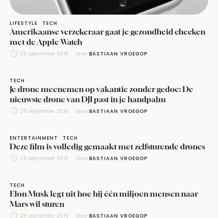
LIFESTYLE
TECH
Amerikaanse verzekeraar gaat je gezondheid checken
met de Apple Watch
28 september 2016
door 
BASTIAAN VROEGOP
TECH
Je drone meenemen op vakantie zonder gedoe: De
nieuwste drone van DJI past in je handpalm
28 september 2016
door 
BASTIAAN VROEGOP
ENTERTAINMENT
TECH
Deze film is volledig gemaakt met zelfsturende drones
28 september 2016
door 
BASTIAAN VROEGOP
TECH
Elon Musk legt uit hoe hij één miljoen mensen naar
Mars wil sturen
28 september 2016
door 
BASTIAAN VROEGOP