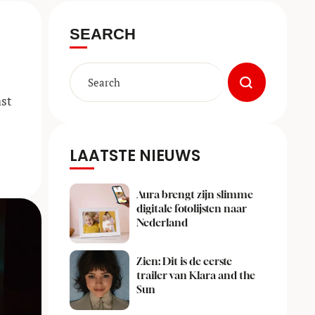
SEARCH
ast
LAATSTE NIEUWS
Aura brengt zijn slimme
digitale fotolijsten naar
Nederland
Zien: Dit is de eerste
trailer van Klara and the
Sun