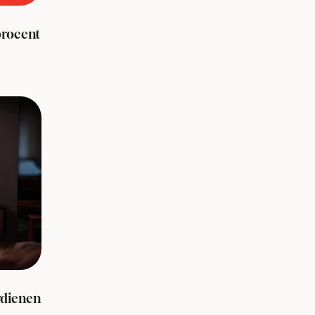
procent
rdienen