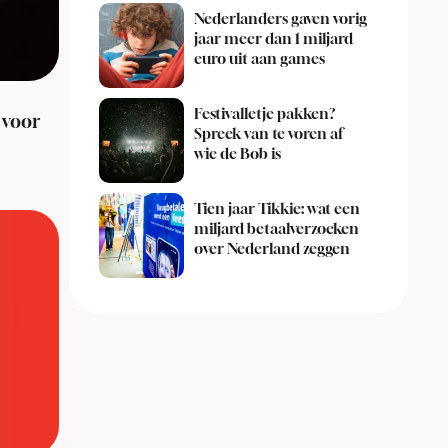
Nederlanders gaven vorig
jaar meer dan 1 miljard
euro uit aan games
Festivalletje pakken?
 voor
Spreek van te voren af
wie de Bob is
Tien jaar Tikkie: wat een
miljard betaalverzoeken
over Nederland zeggen