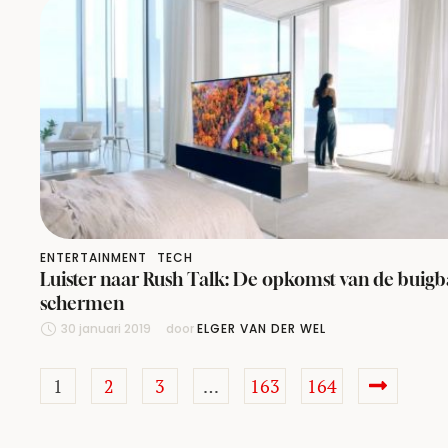
ENTERTAINMENT
TECH
Luister naar Rush Talk: De opkomst van de buigb
schermen
30 januari 2019
door 
ELGER VAN DER WEL
1
2
3
…
163
164