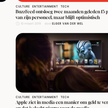
CULTURE
ENTERTAINMENT
TECH
BuzzFeed ontsloeg twee maanden geleden 15 
van zijn personeel, maar blijft optimistisch
10 maart 2019
door 
ELGER VAN DER WEL
CULTURE
ENTERTAINMENT
TECH
Apple ziet in media een manier om geld te ve
en dat is slecht nieuws voor de media