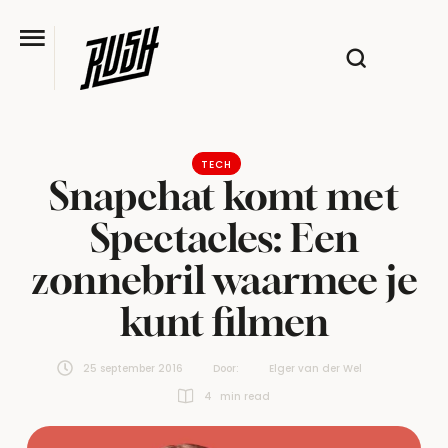
TECH
Snapchat komt met
Spectacles: Een
zonnebril waarmee je
kunt filmen
25 september 2016
Door:  
Elger van der Wel
4
 min read