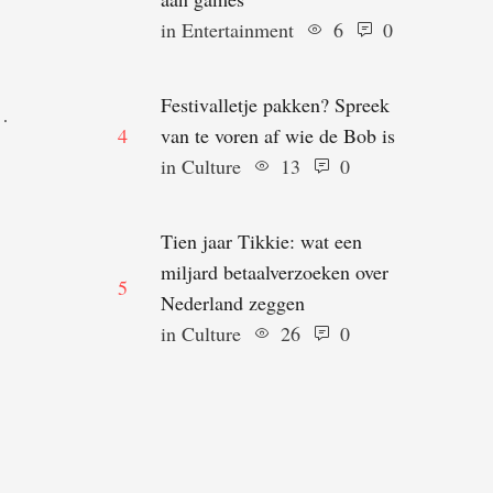
in 
Entertainment
6
0
Festivalletje pakken? Spreek
4
van te voren af wie de Bob is
in 
Culture
13
0
Tien jaar Tikkie: wat een
miljard betaalverzoeken over
5
Nederland zeggen
in 
Culture
26
0
ch