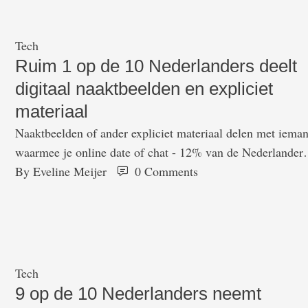
Tech
Ruim 1 op de 10 Nederlanders deelt
digitaal naaktbeelden en expliciet
materiaal
Naaktbeelden of ander expliciet materiaal delen met iema
waarmee je online date of chat - 12% van de Nederlanders
geeft toe dit wel eens te doen. Dat blijkt uit onderzoek in
By 
Eveline Meijer
0
 Comments
opdracht van beveiligingsbedrijf Kaspersky onder 504
Nederlandse consumenten. Dat terwijl 80% van de
respondenten zich wel bewust is van de veiligheidsrisico's
die daarmee gepaard …
Tech
9 op de 10 Nederlanders neemt