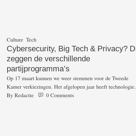
te zijn wat betreft hun privacy. Uit onderzoek blijkt dat m
liefst 48 procent van de Nederlanders bang is dat slimme
apparaten in huis inbreuk kunnen maken op hun …
Culture
Tech
Cybersecurity, Big Tech & Privacy? Di
zeggen de verschillende
partijprogramma’s
Op 17 maart kunnen we weer stemmen voor de Tweede
Kamer verkiezingen. Het afgelopen jaar heeft technologie
een grote rol gespeeld in iedereens leven. Van online scho
By 
Redactie
0
 Comments
en werk tot lekken van gegevens van de GGD. Met zoveel
digitalisatie is het begrijpelijk dat partijen wat over
technologie te zeggen hebben in hun verkiezingsprogramm
Belangrijke thema’s …