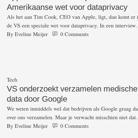
Amerikaanse wet voor dataprivacy
Als het aan Tim Cook, CEO van Apple, ligt, dan komt er 
de VS een speciale wet voor dataprivacy. In een interview
met ABC News pleitte hij voor zo'n wet, schrijft The Verg
By 
Eveline Meijer
0
 Comments
Cook uit in het interview flink wat kritiek op techbedrijven
Zo zegt hij dat grote techbedrijven hun fouten niet hebben
hersteld …
Tech
VS onderzoekt verzamelen medische
data door Google
We weten inmiddels wel dat bedrijven als Google graag da
over ons verzamelen. Maar je verwacht misschien niet dat
jouw medische gegevens ook bij de internetgigant terecht
By 
Eveline Meijer
0
 Comments
kunnen komen. In de VS blijkt dit wel het geval te zijn. E