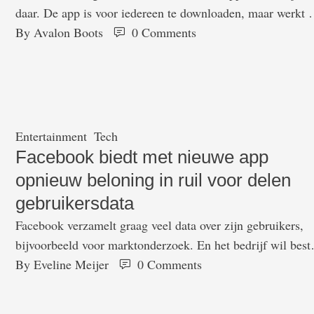
daar. De app is voor iedereen te downloaden, maar werkt 
dit moment alleen nog in de provincies Overijssel, Drente
By 
Avalon Boots
0
 Comments
Gelderland. Inwoners van deze provincies kunnen meedoe
aan de testfase van de CoronaMelder-app. Er is nogal wat
bezorgdheid over de privacy van de app. Maar …
Entertainment
Tech
Facebook biedt met nieuwe app
opnieuw beloning in ruil voor delen
gebruikersdata
Facebook verzamelt graag veel data over zijn gebruikers,
bijvoorbeeld voor marktonderzoek. En het bedrijf wil best
betalen voor die data. Een paar maanden geleden lanceerd
By 
Eveline Meijer
0
 Comments
het daartoe de app Study, en nu volgt weer een app:
Viewpoints. De nieuwe app geeft je beloningen voor