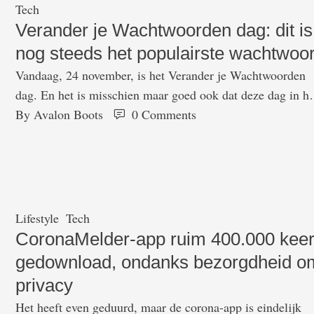
Tech
Verander je Wachtwoorden dag: dit is
nog steeds het populairste wachtwoo
Vandaag, 24 november, is het Verander je Wachtwoorden
dag. En het is misschien maar goed ook dat deze dag in he
leven is geroepen: voor de achtste keer op een rij is het
By 
Avalon Boots
0
 Comments
wachtwoord 123456 nog steeds het populairst. Dat zorgt e
ook voor dat het aantal gehackte accounts nog elk jaar
toeneemt. Dat meldt Competa …
Lifestyle
Tech
CoronaMelder-app ruim 400.000 kee
gedownload, ondanks bezorgdheid o
privacy
Het heeft even geduurd, maar de corona-app is eindelijk