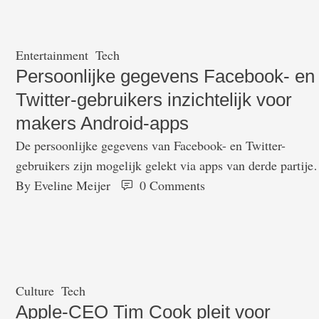
bijvoorbeeld het invullen van enquêtes en het testen van
diensten voordat …
Entertainment
Tech
Persoonlijke gegevens Facebook- en
Twitter-gebruikers inzichtelijk voor
makers Android-apps
De persoonlijke gegevens van Facebook- en Twitter-
gebruikers zijn mogelijk gelekt via apps van derde partijen
De gebruikers gebruikten hun accounts bij de social media
By 
Eveline Meijer
0
 Comments
om in te loggen bij specifieke Android-apps uit de Google
Play Store, waarna de makers van die apps toegang konde
krijgen tot de data. Dat meldt CNBC. De verhalen van
Twitter …
Culture
Tech
Apple-CEO Tim Cook pleit voor