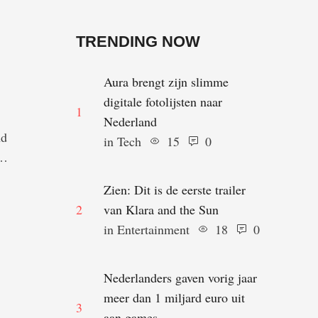
TRENDING NOW
Aura brengt zijn slimme
digitale fotolijsten naar
1
Nederland
nd
in 
Tech
15
0
Zien: Dit is de eerste trailer
2
van Klara and the Sun
in 
Entertainment
18
0
Nederlanders gaven vorig jaar
meer dan 1 miljard euro uit
3
aan games