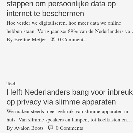
stappen om persoonlijke data op
internet te beschermen
Hoe verder we digitaliseren, hoe meer data we online
hebben staan. Vorig jaar zei 89% van de Nederlanders van
12 jaar of ouder maatregelen te treffen om die data te
By 
Eveline Meijer
0
 Comments
beschermen. Zij nemen diverse soorten stappen voor
databescherming, zoals het beperken van toegang tot
profielgegevens op sociale media en de veiligheid van
websites controleren. Het …
Tech
Helft Nederlanders bang voor inbreuk
op privacy via slimme apparaten
We maken steeds meer gebruik van slimme apparaten in
huis. Van slimme speakers en lampen, tot koelkasten en
thermostaten. Maar toch blijken een hoop mensen sceptis
By 
Avalon Boots
0
 Comments