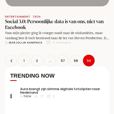
ENTERTAINMENT
TECH
Social 3.0: Persoonlijke data is van ons, niet van
Facebook
Voor mijn plezier ging ik vroeger nooit naar de wiskundeles, maar
vandaag ben ik toch benieuwd naar de les van Steven Pemberton. De
By 
MARJOLIJN KAMPHUIS
0
 Comments
wiskunde- en informaticahoogleraar presenteert tijdens The Web
and Beyond namelijk over social 3.0: Ofwel de ontwikkelingen die
social media de komende tijd (zouden moeten) gaan doormaken.
Pemberton is een groot fan van social media. Onder …
1
2
…
57
58
59
TRENDING NOW
Aura brengt zijn slimme digitale fotolijsten naar
Nederland
1
in 
TECH
17
0