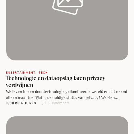
ENTERTAINMENT
TECH
Technologie en dataopslag laten privacy
verdwijnen
We leven in een door technologie gedomineerde wereld en dat neemt
alleen maar toe. Wat is de huidige status van privacy? We zien
By 
GERBEN DERKS
0
 Comments
initiatieven ontstaan die zorgen voor een toenemend bewustzijn op
deze privacy vragen. Dat de komende jaren steeds meer ethische
vragen geteld worden over deze privacy, is duidelijk. In mijn ogen
doorstaat privacy …