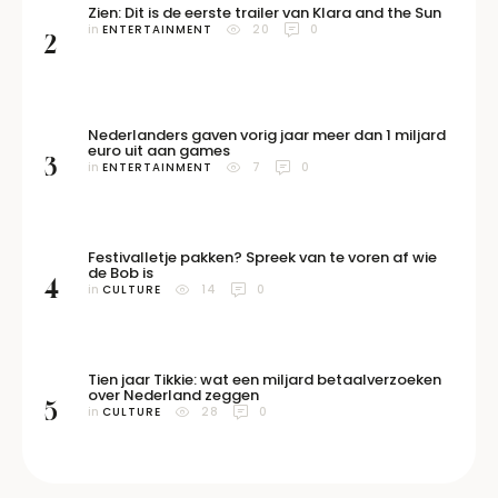
Zien: Dit is de eerste trailer van Klara and the Sun
in 
ENTERTAINMENT
20
0
2
Nederlanders gaven vorig jaar meer dan 1 miljard
euro uit aan games
3
in 
ENTERTAINMENT
7
0
Festivalletje pakken? Spreek van te voren af wie
de Bob is
4
in 
CULTURE
14
0
Tien jaar Tikkie: wat een miljard betaalverzoeken
over Nederland zeggen
5
in 
CULTURE
28
0