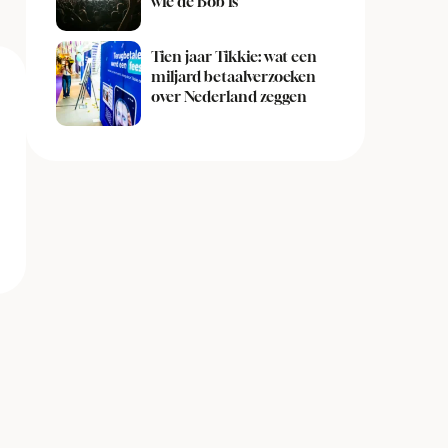
wie de Bob is
Tien jaar Tikkie: wat een
miljard betaalverzoeken
over Nederland zeggen