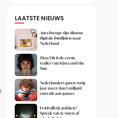
LAATSTE NIEUWS
Aura brengt zijn slimme
digitale fotolijsten naar
Nederland
Zien: Dit is de eerste
trailer van Klara and the
Sun
Nederlanders gaven vorig
jaar meer dan 1 miljard
.
euro uit aan games
Festivalletje pakken?
Spreek van te voren af