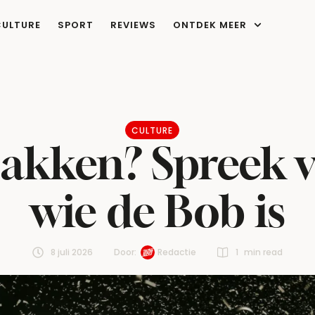
CULTURE
SPORT
REVIEWS
ONTDEK MEER
CULTURE
 pakken? Spreek v
wie de Bob is
8 juli 2026
Door:  
Redactie
1
 min read