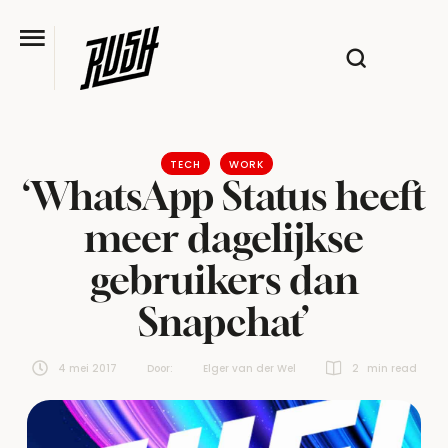
TECH
WORK
‘WhatsApp Status heeft
meer dagelijkse
gebruikers dan
Snapchat’
4 mei 2017
Door:  
Elger van der Wel
2
 min read