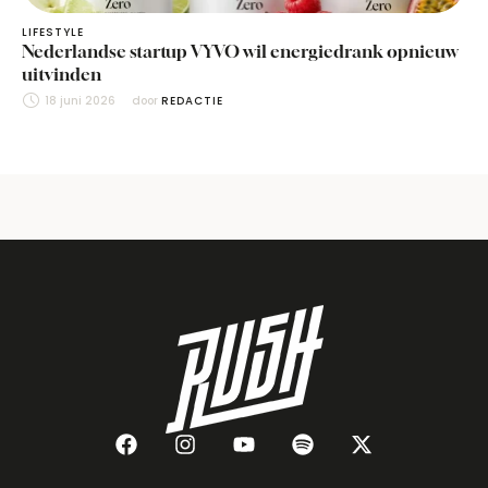
LIFESTYLE
Nederlandse startup VYVO wil energiedrank opnieuw
uitvinden
18 juni 2026
door 
REDACTIE