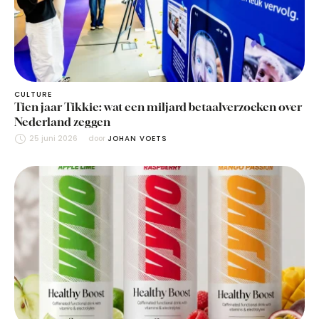
CULTURE
Tien jaar Tikkie: wat een miljard betaalverzoeken over
Nederland zeggen
25 juni 2026
door 
JOHAN VOETS