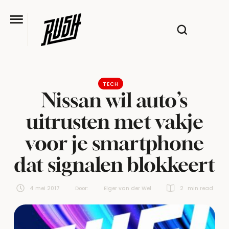
TECH
Nissan wil auto’s
uitrusten met vakje
voor je smartphone
dat signalen blokkeert
4 mei 2017
Door:  
Elger van der Wel
2
 min read