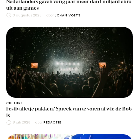
Nederlanders gaven vorig jaar meer dan 1 miljard euro
uit aan games
3 augustus 2026
door 
JOHAN VOETS
CULTURE
Festivalletje pakken? Spreek van te voren af wie de Bob
is
8 juli 2026
door 
REDACTIE