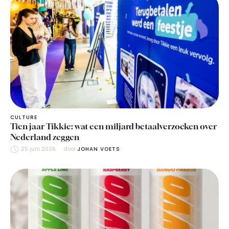
CULTURE
Tien jaar Tikkie: wat een miljard betaalverzoeken over
Nederland zeggen
25 juni 2026
door 
JOHAN VOETS