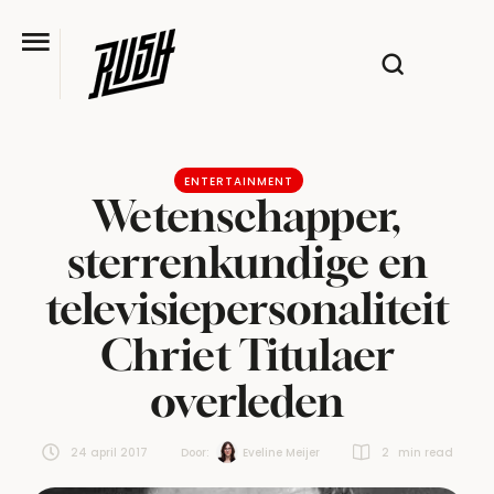
ENTERTAINMENT
Wetenschapper,
sterrenkundige en
televisiepersonaliteit
Chriet Titulaer
overleden
24 april 2017
Door:  
Eveline Meijer
2
 min read