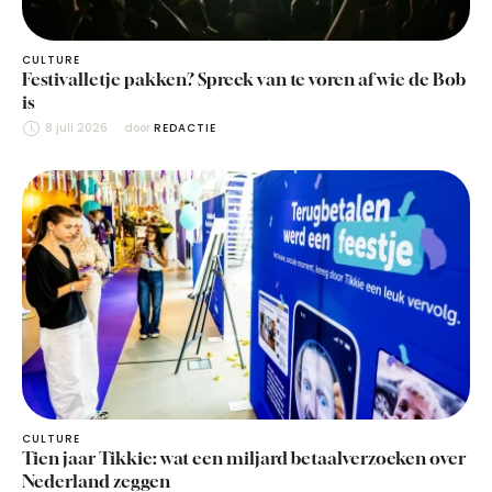
CULTURE
Festivalletje pakken? Spreek van te voren af wie de Bob
is
8 juli 2026
door 
REDACTIE
CULTURE
Tien jaar Tikkie: wat een miljard betaalverzoeken over
Nederland zeggen