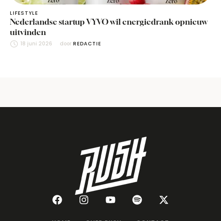
LIFESTYLE
Nederlandse startup VYVO wil energiedrank opnieuw
uitvinden
18 juni 2026
door 
REDACTIE