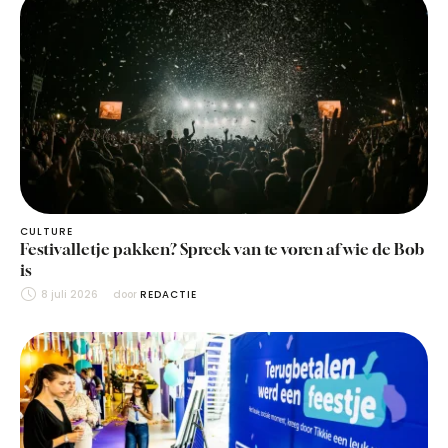
CULTURE
Festivalletje pakken? Spreek van te voren af wie de Bob
is
8 juli 2026
door 
REDACTIE