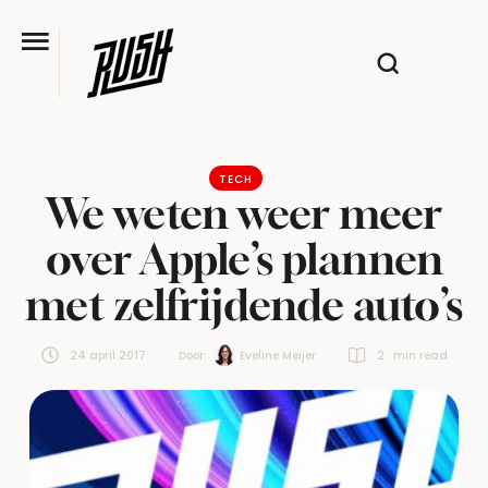
TECH
We weten weer meer
over Apple’s plannen
met zelfrijdende auto’s
24 april 2017
Door:  
Eveline Meijer
2
 min read