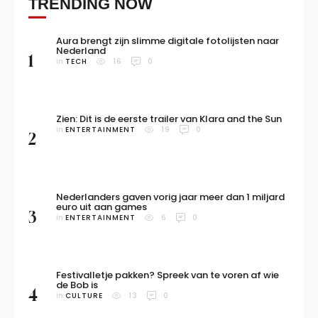
TRENDING NOW
Aura brengt zijn slimme digitale fotolijsten naar
Nederland
1
in 
TECH
16
0
Zien: Dit is de eerste trailer van Klara and the Sun
in 
ENTERTAINMENT
19
0
2
Nederlanders gaven vorig jaar meer dan 1 miljard
euro uit aan games
3
in 
ENTERTAINMENT
6
0
Festivalletje pakken? Spreek van te voren af wie
de Bob is
4
in 
CULTURE
13
0