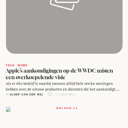
TECH
WORK
Apple’s aankondigingen op de WWDC misten
een overkoepelende visie
Als er één bedrijf is waarbij mensen altijd hele sterke meningen
hebben over de nieuwe producten en diensten die het aankondigt,
By 
ELGER VAN DER WEL
0
 Comments
dan is het Apple. Mede gevoed door geruchten en verwachtingen zijn
mensen of lyrisch of wordt Apple doodverklaard. Opvallend is dat dit
soort reacties na Apple's WWDC keynote van maandag een beetje
uitblijven. Natuurlijk …