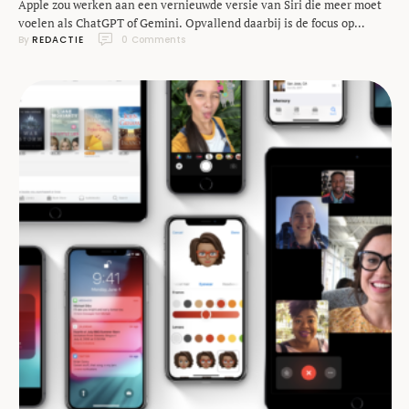
Apple zou werken aan een vernieuwde versie van Siri die meer moet
voelen als ChatGPT of Gemini. Opvallend daarbij is de focus op
By 
REDACTIE
0
 Comments
privacy: gesprekken zouden automatisch verwijderd kunnen worden.
Tussen alle innovaties die iOS in de afgelopen jaren heeft, begon het
achterblijven van Apple’s virtuele assistent Siri op zijn zachtst
gezegd op te vallen. …