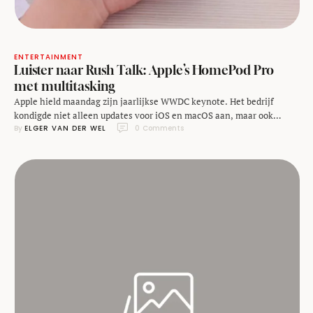
ENTERTAINMENT
Luister naar Rush Talk: Apple’s HomePod Pro
met multitasking
Apple hield maandag zijn jaarlijkse WWDC keynote. Het bedrijf
kondigde niet alleen updates voor iOS en macOS aan, maar ook
By 
ELGER VAN DER WEL
0
 Comments
nieuwe hardware: de HomePod en de iMac Pro. Geef Johan en mij 25
minuten en we nemen de aankondigingen met je door in deze editie
van Rush Talk. https://soundcloud.com/numrush/rush-talk-64-
apples-homepod-pro-met-multitasking Deze artikelen kun je lezen
voor meer …