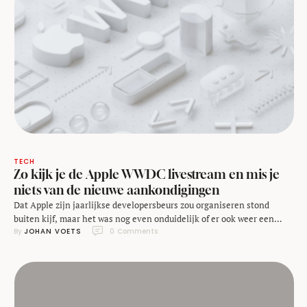
TECH
Zo kijk je de Apple WWDC livestream en mis je
niets van de nieuwe aankondigingen
Dat Apple zijn jaarlijkse developersbeurs zou organiseren stond
buiten kijf, maar het was nog even onduidelijk of er ook weer een
By 
JOHAN VOETS
0
 Comments
officiële opening met nieuwe aankondigingen zou plaatsvinden en of
we een Apple WWDC livestream mochten verwachten. Maar die is er
en vanaf vanavond 19.00 uur kunnen we Tim Cook en collega's live
volgen! Je …