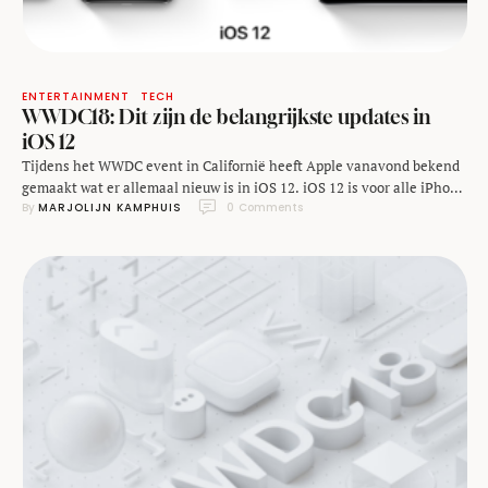
ENTERTAINMENT
TECH
WWDC18: Dit zijn de belangrijkste updates in
iOS 12
Tijdens het WWDC event in Californië heeft Apple vanavond bekend
gemaakt wat er allemaal nieuw is in iOS 12. iOS 12 is voor alle iPhone
By 
MARJOLIJN KAMPHUIS
0
 Comments
of iPad bezitters wederom gratis te downloaden en installeren. De
update is beschikbaar voor alle Apple apparaten van ná 2013. 1.
Sneller [related slug="/wwdc18-wat-is-er-allemaal-nieuw-in-macos-
mojave/"]In iOS 12 heeft Apple werk gemaakt …