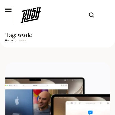
Tag:
wwdc
Home
wwdc