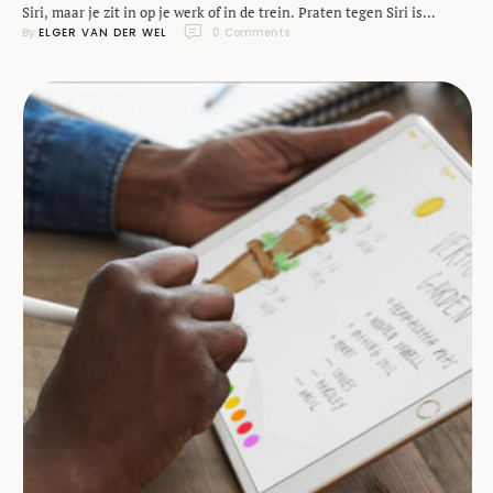
Siri, maar je zit in op je werk of in de trein. Praten tegen Siri is
By 
ELGER VAN DER WEL
0
 Comments
dan eigenlijk geen optie en dus val je terug op het openen van een
app en het klikken door menu's om voor elkaar te krijgen wat je wilt
…