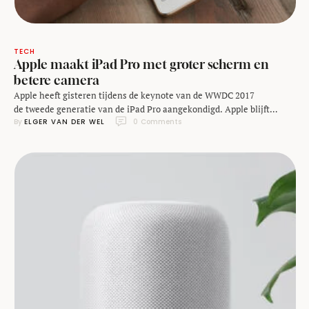
TECH
Apple maakt iPad Pro met groter scherm en
betere camera
Apple heeft gisteren tijdens de keynote van de WWDC 2017
de tweede generatie van de iPad Pro aangekondigd. Apple blijft
By 
ELGER VAN DER WEL
0
 Comments
daarbij een normale en een grote versie aanbieden, maar het scherm
van de normale versie is wel iets groter geworden. Door de randen
rond het scherm dunner te maken heb je voortaan een display van
10,5 inch …