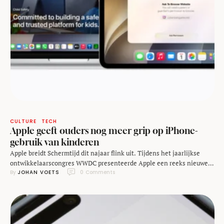
CULTURE
TECH
Apple geeft ouders nog meer grip op iPhone-
gebruik van kinderen
Apple breidt Schermtijd dit najaar flink uit. Tijdens het jaarlijkse
ontwikkelaarscongres WWDC presenteerde Apple een reeks nieuwe
By 
JOHAN VOETS
0
 Comments
functies rondom ouderlijk toezicht. Ouders krijgen meer controle
over apps, websites en contacten, terwijl kinderen stap voor stap
meer vrijheid kunnen krijgen. Tijdens WWDC was er veel aandacht
voor Siri en Apple Intelligence, maar tussen al het AI-nieuws …