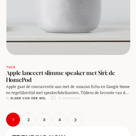
TECH
Apple lanceert slimme speaker met Siri: de
HomePod
Apple gaat de concurrentie aan met de Amazon Echo en Google Home
en tegelijkertijd met speakerfabrikanten. Tijdens de keynote van de
By 
ELGER VAN DER WEL
0
 Comments
WWDC 2017 heeft het bedrijf de HomePod aangekondigd: een slimme
speaker voor in huis. Bij de aankondiging focuste Apple zich vooral op
het feit dat de HomePod een speaker is voor muziek. Er zit volgens …
1
2
3
4