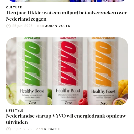
CULTURE
Tien jaar Tikkie: wat een miljard betaalverzoeken over
Nederland zeggen
25 juni 2026
door 
JOHAN VOETS
LIFESTYLE
Nederlandse startup VYVO wil energiedrank opnieuw
uitvinden
18 juni 2026
door 
REDACTIE