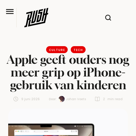
CULTURE
TECH
Apple geeft ouders nog
meer grip op iPhone-
gebruik van kinderen
9 juni 2026
Door:  
Johan Voets
2
 min read