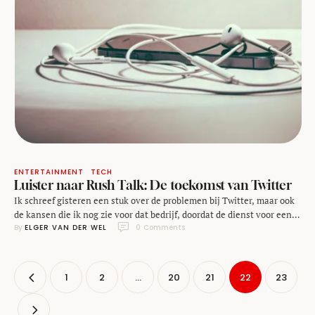
ENTERTAINMENT
TECH
Luister naar Rush Talk: De toekomst van Twitter
Ik schreef gisteren een stuk over de problemen bij Twitter, maar ook
de kansen die ik nog zie voor dat bedrijf, doordat de dienst voor een
By 
ELGER VAN DER WEL
0
 Comments
grote groep mensen onmisbaar is. Zowel voor als na het schrijven
van dit artikel waren we op de redactie zoveel over Twitter aan het
praten, dat het onderwerp voor onze podcast …
1
2
…
20
21
22
23