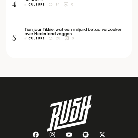
4
in 
CULTURE
14
0
Tien jaar Tikkie: wat een miljard betaalverzoeken
over Nederland zeggen
5
in 
CULTURE
28
0