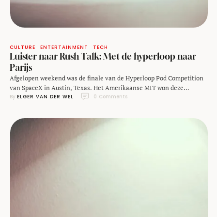
CULTURE
ENTERTAINMENT
TECH
Luister naar Rush Talk: Met de hyperloop naar
Parijs
Afgelopen weekend was de finale van de Hyperloop Pod Competition
van SpaceX in Austin, Texas. Het Amerikaanse MIT won deze
By 
ELGER VAN DER WEL
0
 Comments
wedstrijd, waarvoor teams van universiteiten een capsule voor de
hyperloop hadden ontworpen. De TU Delft werd met hun team, Delft
Hyperloop, tweede. Eerder ging ik al bij ze langs, toen ze hun ontwerp
in Nederland …