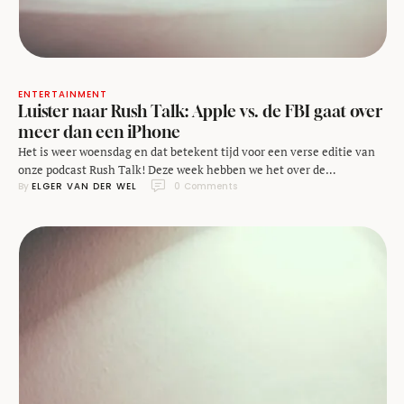
ENTERTAINMENT
Luister naar Rush Talk: Apple vs. de FBI gaat over
meer dan een iPhone
Het is weer woensdag en dat betekent tijd voor een verse editie van
onze podcast Rush Talk! Deze week hebben we het over de
By 
ELGER VAN DER WEL
0
 Comments
encryptiediscussie tussen Apple en de FBI. Een Amerikaanse rechter
heeft vorige week geoordeeld dat Apple de FBI moet helpen met het
kraken met de toegangscode van de iPhone van een verdachte …