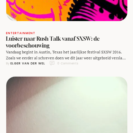
ENTERTAINMENT
Luister naar Rush Talk vanaf SXSW: de
voorbeschouwing
Vandaag begint in Austin, Texas het jaarlijkse festival SXSW 2016.
Zoals we eerder al schreven doen we dit jaar weer uitgebreid verslag
By 
ELGER VAN DER WEL
0
 Comments
van alle interessante dingen die daar te zien en te horen zijn op het
gebied van technologie en innovatie! Eén van de manieren waarop
we dat doen is via onze podcast Rush Talk. …