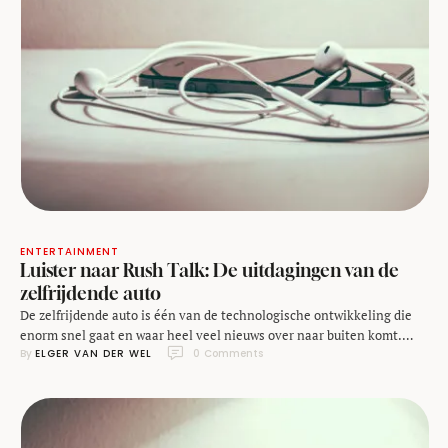
ENTERTAINMENT
Luister naar Rush Talk: De uitdagingen van de
zelfrijdende auto
De zelfrijdende auto is één van de technologische ontwikkeling die
enorm snel gaat en waar heel veel nieuws over naar buiten komt.
By 
ELGER VAN DER WEL
0
 Comments
Natuurlijk hebben we Google's project en de functionaliteiten die
Tesla de afgelopen maanden in zijn auto stopte, maar ook de
traditionele autofabrikanten zijn enorm druk op dit vlak. En dan
hebben we het …