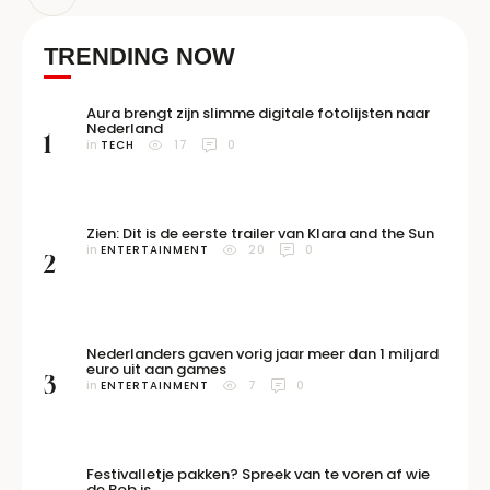
TRENDING NOW
Aura brengt zijn slimme digitale fotolijsten naar
Nederland
1
in 
TECH
17
0
Zien: Dit is de eerste trailer van Klara and the Sun
in 
ENTERTAINMENT
20
0
2
Nederlanders gaven vorig jaar meer dan 1 miljard
euro uit aan games
3
in 
ENTERTAINMENT
7
0
Festivalletje pakken? Spreek van te voren af wie
de Bob is