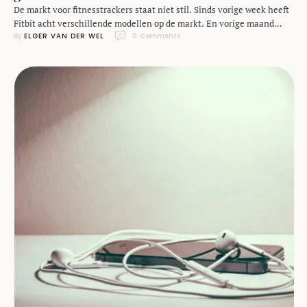
De markt voor fitnesstrackers staat niet stil. Sinds vorige week heeft
Fitbit acht verschillende modellen op de markt. En vorige maand
By 
ELGER VAN DER WEL
0
 Comments
zagen we op de CES ook een heleboel nieuwe producten in deze
categorie. Tegelijkertijd kwam er vorige week een interessant
onderzoek naar buiten: er is geen wetenschappelijk bewijs dat we ook
daadwerkelijk gezonder gaan …