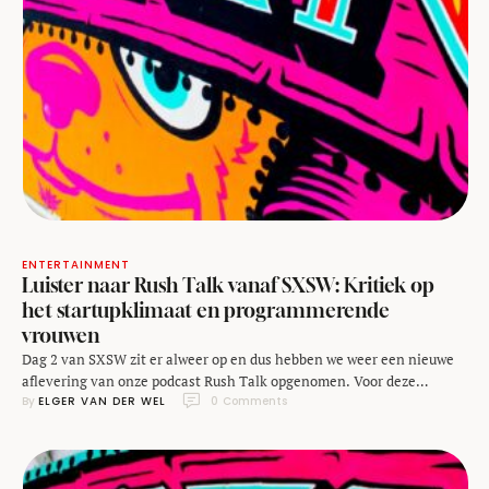
ENTERTAINMENT
Luister naar Rush Talk vanaf SXSW: Kritiek op
het startupklimaat en programmerende
vrouwen
Dag 2 van SXSW zit er alweer op en dus hebben we weer een nieuwe
aflevering van onze podcast Rush Talk opgenomen. Voor deze
By 
ELGER VAN DER WEL
0
 Comments
aflevering hebben Johan Voets, Marjolijn Kamphuis en ik de studio
opgebouwd op het dakterras van het Austin Convention Center en
terwijl de zon ondergaat blikken we terug op wat we hebben gezien.
We …