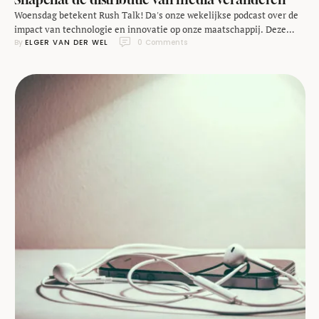
Woensdag betekent Rush Talk! Da's onze wekelijkse podcast over de
impact van technologie en innovatie op onze maatschappij. Deze
By 
ELGER VAN DER WEL
0
 Comments
week hebben we het over hoe de distributie van media op internet
verandert. Niet langer consumeren mensen media op de sites en in
de apps van uitgevers; de content verschuift heel langzaam naar de
platforms van …