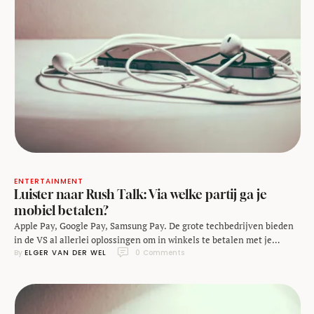
ENTERTAINMENT
Luister naar Rush Talk: Via welke partij ga je
mobiel betalen?
Apple Pay, Google Pay, Samsung Pay. De grote techbedrijven bieden
in de VS al allerlei oplossingen om in winkels te betalen met je
By 
ELGER VAN DER WEL
0
 Comments
smartphone en het kan niet lang meer duren voordat we die ook in
Nederland kunnen gebruiken. Nu al bieden sommige Nederlandse
banken het aan aan klanten met een Android-toestel en ook de …