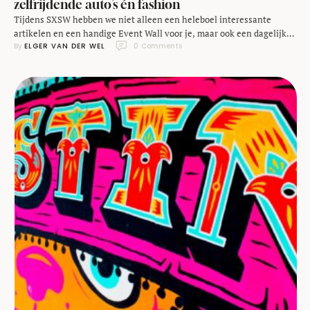
zelfrijdende auto’s én fashion
Tijdens SXSW hebben we niet alleen een heleboel interessante
artikelen en een handige Event Wall voor je, maar ook een dagelijkse
By 
ELGER VAN DER WEL
0
 Comments
aflevering van onze podcast Rush Talk! Na aflopen van elke dag
blikken we terug op wat we hebben gezien en gehoord en die podcast
zetten we (vanwege het tijdsverschil) de volgende ochtend voor je …