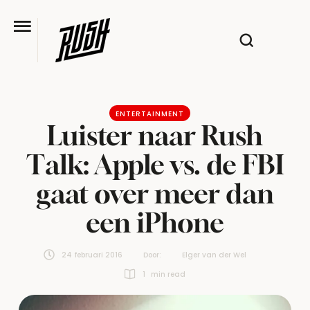
ENTERTAINMENT
Luister naar Rush
Talk: Apple vs. de FBI
gaat over meer dan
een iPhone
24 februari 2016
Door:  
Elger van der Wel
1
 min read