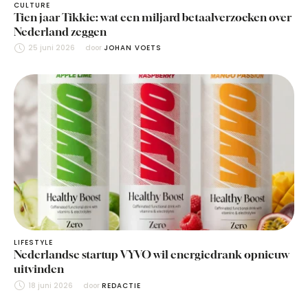
CULTURE
Tien jaar Tikkie: wat een miljard betaalverzoeken over
Nederland zeggen
25 juni 2026
door 
JOHAN VOETS
LIFESTYLE
Nederlandse startup VYVO wil energiedrank opnieuw
uitvinden
18 juni 2026
door 
REDACTIE