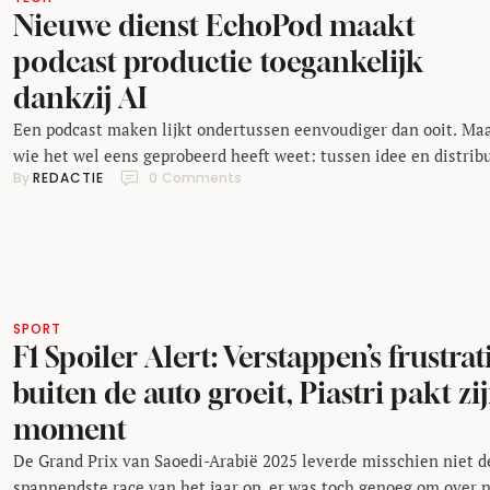
Nieuwe dienst EchoPod maakt
podcast productie toegankelijk
dankzij AI
Een podcast maken lijkt ondertussen eenvoudiger dan ooit. Ma
wie het wel eens geprobeerd heeft weet: tussen idee en distrib
By 
REDACTIE
0
 Comments
zit een wereld van planning, techniek en tijd. Daar probeert he
nieuwe platform EchoPod met slimme inzet van AI verandering
te brengen. De dienst, die eerder deze week live ging, positione
zich als een …
SPORT
F1 Spoiler Alert: Verstappen’s frustrat
buiten de auto groeit, Piastri pakt zi
moment
De Grand Prix van Saoedi-Arabië 2025 leverde misschien niet d
spannendste race van het jaar op, er was toch genoeg om over 