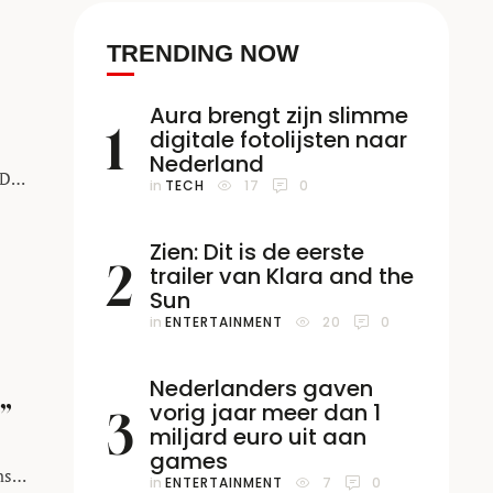
TRENDING NOW
Aura brengt zijn slimme
1
digitale fotolijsten naar
Nederland
 De
in 
TECH
17
0
Zien: Dit is de eerste
2
trailer van Klara and the
Sun
in 
ENTERTAINMENT
20
0
Nederlanders gaven
vorig jaar meer dan 1
”
3
miljard euro uit aan
games
ns
in 
ENTERTAINMENT
7
0