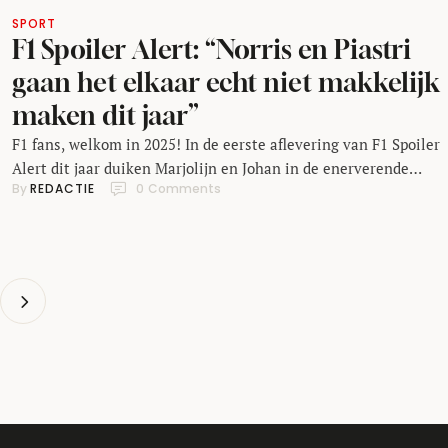
SPORT
F1 Spoiler Alert: “Norris en Piastri
gaan het elkaar echt niet makkelijk
maken dit jaar”
F1 fans, welkom in 2025! In de eerste aflevering van F1 Spoiler
Alert dit jaar duiken Marjolijn en Johan in de enerverende
By 
REDACTIE
0
 Comments
seizoensopener van 2025: de Grand Prix van Australië.