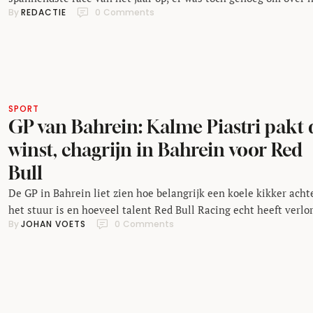
By 
REDACTIE
0
 Comments
te praten. In een nieuwe aflevering van F1 Spoiler Alert bespre
we de groeiende rol van Piastri en de groeiende frustratie buit
de auto van Verstappen.
SPORT
GP van Bahrein: Kalme Piastri pakt 
winst, chagrijn in Bahrein voor Red
Bull
De GP in Bahrein liet zien hoe belangrijk een koele kikker acht
het stuur is en hoeveel talent Red Bull Racing echt heeft verlo
By 
JOHAN VOETS
0
 Comments
afgelopen jaren.