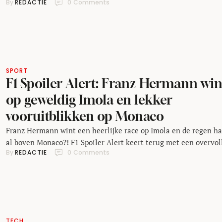
By 
REDACTIE
0
 Comments
en een Monagask vochten om pole position en Lando Norris wis
uiteindelijk het felbegeerde plekje in de geschiedenisboeken te
bemachtigen.
SPORT
F1 Spoiler Alert: Franz Hermann win
op geweldig Imola en lekker
vooruitblikken op Monaco
Franz Hermann wint een heerlijke race op Imola en de regen h
al boven Monaco?! F1 Spoiler Alert keert terug met een overvol
By 
REDACTIE
0
 Comments
aflevering over technical directives, échte Formule 1 circuits, d
terugkeer van Briatore, de ware titelkandidaat binnen team
McLaren en Verstappen’s renaissance als underdog.
TECH