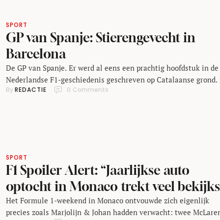
SPORT
GP van Spanje: Stierengevecht in
Barcelona
De GP van Spanje. Er werd al eens een prachtig hoofdstuk in de
Nederlandse F1-geschiedenis geschreven op Catalaanse grond.
By 
REDACTIE
0
 Comments
nieuwste toevoeging zal echter voor hele andere redenen de
geschiedenisboeken in gaan.
SPORT
F1 Spoiler Alert: “Jaarlijkse auto
optocht in Monaco trekt veel bekijks
Het Formule 1-weekend in Monaco ontvouwde zich eigenlijk
precies zoals Marjolijn & Johan hadden verwacht: twee McLare