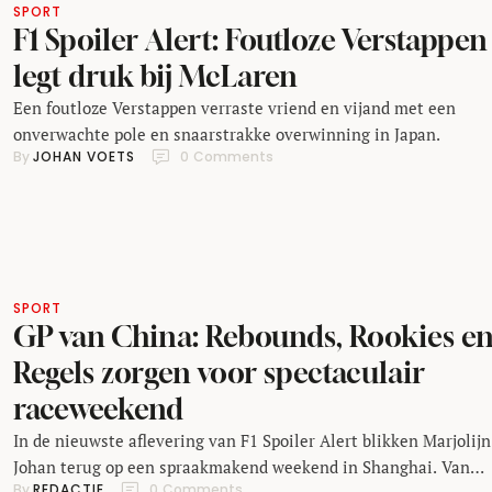
SPORT
F1 Spoiler Alert: Foutloze Verstappen
legt druk bij McLaren
Een foutloze Verstappen verraste vriend en vijand met een
onverwachte pole en snaarstrakke overwinning in Japan.
By 
JOHAN VOETS
0
 Comments
SPORT
GP van China: Rebounds, Rookies e
Regels zorgen voor spectaculair
raceweekend
In de nieuwste aflevering van F1 Spoiler Alert blikken Marjolijn
Johan terug op een spraakmakend weekend in Shanghai. Van
By 
REDACTIE
0
 Comments