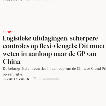
Piastri’s eerste zege tot Ferrari’s klassieke uitglijder: je hoort 
allemaal in deze aflevering.
SPORT
Logistieke uitdagingen, scherpere
controles op flexi-vleugels: Dit moet
weten in aanloop naar de GP van
China
De belangrijkste nieuwtjes in aanloop van de Chinese Grand Pr
op een rijtje.
By 
JOHAN VOETS
0
 Comments