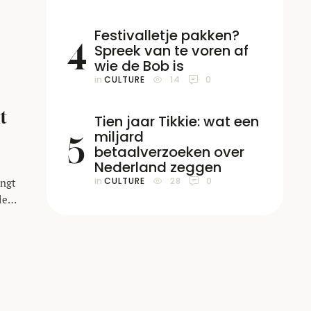
t
Festivalletje pakken?
4
Spreek van te voren af
wie de Bob is
in 
CULTURE
14
0
t
Tien jaar Tikkie: wat een
miljard
5
betaalverzoeken over
Nederland zeggen
in 
CULTURE
28
0
angt
le
e