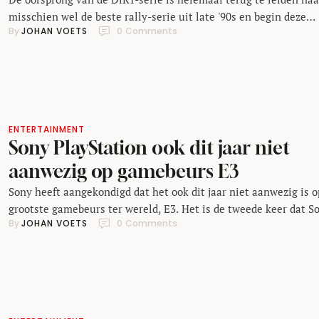
misschien wel de beste rally-serie uit late '90s en begin deze
By 
JOHAN VOETS
0
 Comments
eeuw: Colin McRae Rally. Maar wie denkt dat DiRT 5 een nieu
rally sim is, zal toch verrast blijken. De nieuwste game uit de s
is namelijk een heuse off-road-achtbaan! Het is natuurlijk …
ENTERTAINMENT
Sony PlayStation ook dit jaar niet
aanwezig op gamebeurs E3
Sony heeft aangekondigd dat het ook dit jaar niet aanwezig is o
grootste gamebeurs ter wereld, E3. Het is de tweede keer dat S
By 
JOHAN VOETS
0
 Comments
de beurs links laat liggen en dat nog wel in het jaar dat het bedr
de PlayStation 5 op de markt wil gaan brengen. De Electronic
Entertainment Expo, of E3 …