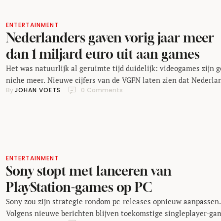
ENTERTAINMENT
Nederlanders gaven vorig jaar meer
dan 1 miljard euro uit aan games
Het was natuurlijk al geruimte tijd duidelijk: videogames zijn 
niche meer. Nieuwe cijfers van de VGFN laten zien dat Nederla
By 
JOHAN VOETS
0
 Comments
consumenten in 2025 samen 1,15 miljard euro uitgaven aan ga
Daarbij was mobiel met voorsprong het grootste platform.
Nederlandse consumenten gaven in 2025 samen 1,15 miljard e
uit aan videogames. Dat blijkt uit nieuwe …
ENTERTAINMENT
Sony stopt met lanceren van
PlayStation-games op PC
Sony zou zijn strategie rondom pc-releases opnieuw aanpassen.
Volgens nieuwe berichten blijven toekomstige singleplayer-ga