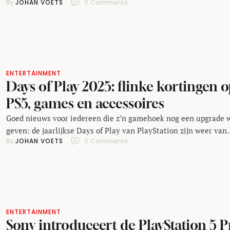
By 
JOHAN VOETS
0
 Comments
van PlayStation waarschijnlijk exclusief voor PS5. De afgelopen
jaren voelde het bijna vanzelfsprekend: eerst verscheen een gr
PlayStation-game op console, daarna volgde vroeg of laat een p
versie. Maar die strategie lijkt nu te veranderen. Volgens
Bloomberg-journalist Jason Schreier heeft Sony intern …
ENTERTAINMENT
Days of Play 2025: flinke kortingen 
PS5, games en accessoires
Goed nieuws voor iedereen die z’n gamehoek nog een upgrade w
geven: de jaarlijkse Days of Play van PlayStation zijn weer van
By 
JOHAN VOETS
0
 Comments
start gegaan. Van 28 mei tot en met 11 juni strooit Sony met
kortingen op consoles, hardware, accessoires en games –
waaronder tot wel 100 euro korting op de PS5. De actie is …
ENTERTAINMENT
Sony introduceert de PlayStation 5 P