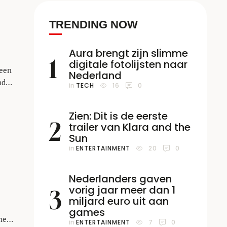
TRENDING NOW
Aura brengt zijn slimme
1
digitale fotolijsten naar
geen
Nederland
ndse
in 
TECH
16
0
mes.
Zien: Dit is de eerste
uro
2
trailer van Klara and the
Sun
in 
ENTERTAINMENT
20
0
Nederlanders gaven
vorig jaar meer dan 1
3
miljard euro uit aan
games
mes
in 
ENTERTAINMENT
7
0