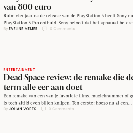
van 800 euro
Ruim vier jaar na de release van de PlayStation 5 heeft Sony n
PlayStation 5 Pro onthuld. Sony belooft dat het apparaat betere
By 
EVELINE MEIJER
0
 Comments
graphics heeft en hogere framerates, en dat ook oudere games
beter presteren op de PS5 Pro. Concreet komt de PlayStation 5 
met drie belangrijke verbeteringen, zegt Sony. Allereerst krijgt
…
ENTERTAINMENT
Dead Space review: de remake die d
term alle eer aan doet
Een remake van een van je favoriete films, muzieknummer of 
is toch altijd even billen knijpen. Ten eerste: hoezo nu al een
By 
JOHAN VOETS
0
 Comments
remake? Want geef toe: ze komen altijd te vroeg voor je gevoel.
ten tweede: waarom zou iemand jouw persoonlijke klassieker
willen veranderen, laat staan überhaupt kunnen verbeteren?
Alleen daarom al keek …