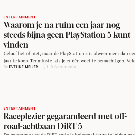
ENTERTAINMENT
Waarom je na ruim een jaar nog
steeds bijna geen PlayStation 5 kunt
vinden
Geloof het of niet, maar de PlayStation 5 is alweer meer dan ee
jaar te koop. Tenminste, als je er één weet te bemachtigen. Vel
By 
EVELINE MEIJER
0
 Comments
fanatieke fans zijn wel zover gekomen, maar nog talloze andere
inclusief ondergetekende - hebben er nog geen in handen wete
krijgen. Waarom blijft het toch zo moeilijk om …
ENTERTAINMENT
Raceplezier gegarandeerd met off-
road-achtbaan DiRT 5
De oorsprong van de DiRT-serie is helemaal terug te leiden naa