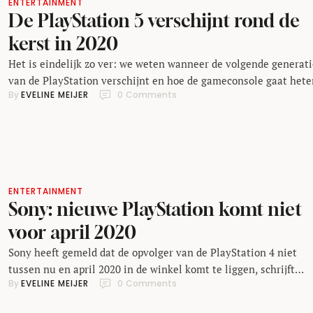
ENTERTAINMENT
De PlayStation 5 verschijnt rond de
kerst in 2020
Het is eindelijk zo ver: we weten wanneer de volgende generati
van de PlayStation verschijnt en hoe de gameconsole gaat hete
By 
EVELINE MEIJER
0
 Comments
Het apparaat draagt de niet verrassende naam PlayStation 5 en
verschijnt op tijd voor kerst 2020, schrijft The Verge. De
PlayStation 5 krijgt ook een nieuwe controller, zo heeft Sony
bekendgemaakt. De controller krijgt …
ENTERTAINMENT
Sony: nieuwe PlayStation komt niet
voor april 2020
Sony heeft gemeld dat de opvolger van de PlayStation 4 niet
tussen nu en april 2020 in de winkel komt te liggen, schrijft
By 
EVELINE MEIJER
0
 Comments
Engadget. Dat heeft een woordvoerder van de afdeling die hier
gaat bekendgemaakt in een telefoongesprek over de