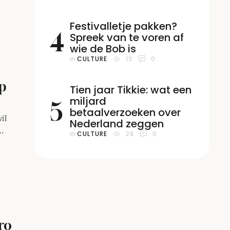
ote
Festivalletje pakken?
c-
4
Spreek van te voren af
wie de Bob is
in 
CULTURE
13
0
op
Tien jaar Tikkie: wat een
miljard
5
betaalverzoeken over
il
Nederland zeggen
in 
CULTURE
28
0
ro