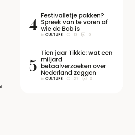
Festivalletje pakken?
4
Spreek van te voren af
og
wie de Bob is
in 
CULTURE
13
0
Tien jaar Tikkie: wat een
miljard
5
betaalverzoeken over
Nederland zeggen
in 
CULTURE
27
0
n
ot
j
daan
erd