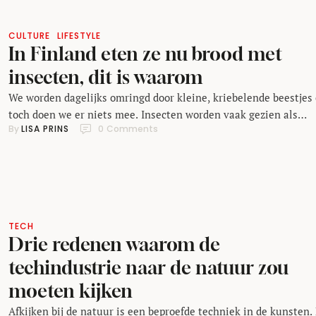
CULTURE
LIFESTYLE
In Finland eten ze nu brood met
insecten, dit is waarom
We worden dagelijks omringd door kleine, kriebelende beestjes
toch doen we er niets mee. Insecten worden vaak gezien als
By 
LISA PRINS
0
 Comments
irritante schepsels, die alleen op de wereld zijn gekomen om j
leven zuur te maken. Wat je echter zal verbazen is dat insecten
vaak vol zitten met vitamientjes. Een bakkerij in Finland beslo
om die …
TECH
Drie redenen waarom de
techindustrie naar de natuur zou
moeten kijken
Afkijken bij de natuur is een beproefde techniek in de kunsten.