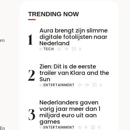
TRENDING NOW
Aura brengt zijn slimme
1
digitale fotolijsten naar
 en
Nederland
in 
TECH
16
0
ouw
Zien: Dit is de eerste
ot
2
trailer van Klara and the
Sun
in 
ENTERTAINMENT
19
0
Nederlanders gaven
vorig jaar meer dan 1
3
miljard euro uit aan
games
in 
ENTERTAINMENT
6
0
 En