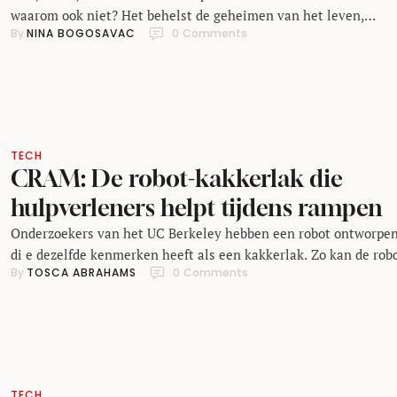
waarom ook niet? Het behelst de geheimen van het leven,
By 
NINA BOGOSAVAC
0
 Comments
schoonheid en overleven. Survival of the fittest is alleen een
uitspraak omdat het echt waar is. "De natuur is het beste
voorbeeld hoe je je kan aanpassen aan verandering", stelt biolo
Dr. Nina Gaißert. In …
TECH
CRAM: De robot-kakkerlak die
hulpverleners helpt tijdens rampen
Onderzoekers van het UC Berkeley hebben een robot ontworpe
di e dezelfde kenmerken heeft als een kakkerlak. Zo kan de rob
By 
TOSCA ABRAHAMS
0
 Comments
bijvoorbeeld door miniscule openingen heenkruipen en heeft hi
een sterk schild ter bescherming. Robert Full, professor
integratieve biologie van UC Berkeley heeft lang onderzoek ge
naar de bewegingen die dieren maken. Hij was daarbij verwond
over hoe …
TECH