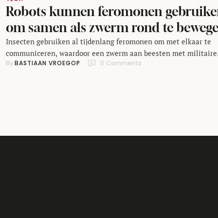
Robots kunnen feromonen gebruik
om samen als zwerm rond te beweg
Insecten gebruiken al tijdenlang feromonen om met elkaar te
communiceren, waardoor een zwerm aan beesten met militaire
By 
BASTIAAN VROEGOP
0
 Comments
precisie door de lucht kan vliegen. Deze indrukwekkende techn
zou ook wel eens naar de robotica kunnen komen: wetenschapp
aan de University of Lincoln zeggen een doorbraak te hebben
bereikt, waardoor ze voor weinig geld digitale feromonen kunn
…