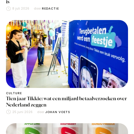
is
8 juli 2026
door 
REDACTIE
CULTURE
Tien jaar Tikkie: wat een miljard betaalverzoeken over
Nederland zeggen
25 juni 2026
door 
JOHAN VOETS