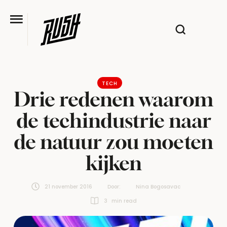
TECH
Drie redenen waarom
de techindustrie naar
de natuur zou moeten
kijken
21 november 2016
Door:  
Nina Bogosavac
3
 min read