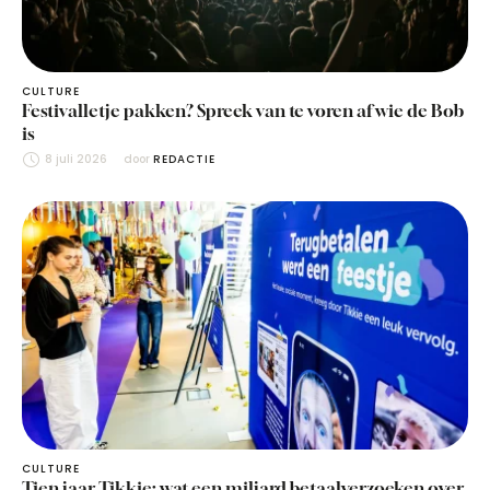
CULTURE
Festivalletje pakken? Spreek van te voren af wie de Bob
is
8 juli 2026
door 
REDACTIE
CULTURE
Tien jaar Tikkie: wat een miljard betaalverzoeken over