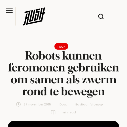
TECH
Robots kunnen
feromonen gebruiken
om samen als zwerm
rond te bewegen
27 november 2015
Door:  
Bastiaan Vroegop
1
 min read