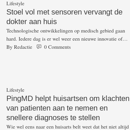
Lifestyle
Stoel vol met sensoren vervangt de
dokter aan huis
Technologische ontwikkelingen op medisch gebied gaan
hard. Iedere dag is er wel weer een nieuwe innovatie of
technologie die de gezondheidszorg moet verbeteren.
By 
Redactie
0
 Comments
Vandaag is er wel een heel spectaculaire innovatie: een sto
die dokters kan vervangen. Het Japanse elektronica bedrijf
Sharp heeft een stoel ontwikkeld die alle testen kan doen 
een huisarts normaal …
Lifestyle
PingMD helpt huisartsen om klachten
van patienten aan te nemen en
snellere diagnoses te stellen
Wie wel eens naar een huisarts belt weet dat het niet altijd