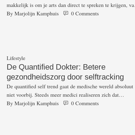
makkelijk is om je arts dan direct te spreken te krijgen, va
moet je immers eerst een afspraak maken. En dat terwijl j
By 
Marjolijn Kamphuis
0
 Comments
soms alleen maar het antwoord wilt weten op een relatief
onschuldige gezondheidsvraag. De New Yorkse startup
PingMD denkt hier nu …
Lifestyle
De Quantified Dokter: Betere
gezondheidszorg door selftracking
De quantified self trend gaat de medische wereld absoluut
niet voorbij. Steeds meer medici realiseren zich dat
patienten die zelf hun eigen gezondheidsdata bijhouden ee
By 
Marjolijn Kamphuis
0
 Comments
veel logischer scenario is dan een door hulpverleners
aangelegd Elektronisch Patienten Dossier. Zo ook 'The
Quantified Doctor' a.k.a. Paul Abramson. Een huisarts van