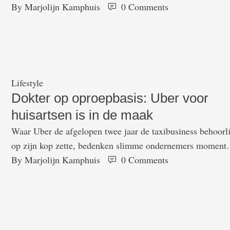
klachten resulteert vaak in een zoektocht langs schimmige
By 
Marjolijn Kamphuis
0
 Comments
fora waar mensen met zelfde type klachten zich ophouden
of speculeren over de mogelijke diagnoses. Ontbetrouwba
en bovenal in veel gevallen levensgevaarlijk, als mensen
ronduit verkeerde adviezen krijgen. …
Lifestyle
Dokter op oproepbasis: Uber voor
huisartsen is in de maak
Waar Uber de afgelopen twee jaar de taxibusiness behoorl
op zijn kop zette, bedenken slimme ondernemers momente
manieren om hetzelfde model in andere beroepsgroepen t
By 
Marjolijn Kamphuis
0
 Comments
te gaan passen. Bijvoorbeeld in de gezondheidszorg, waarb
huisartsen binnenkort wellicht weer alsvanouds op huisvisi
komen. Volgens welingelichte kringen in Silicon Valley is
Oscar Salazar, een van de betrokkenen bij …