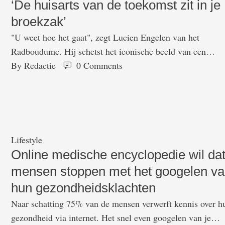
‘De huisarts van de toekomst zit in je
broekzak’
"U weet hoe het gaat", zegt Lucien Engelen van het
Radboudumc. Hij schetst het iconische beeld van een
afspraak bij de huisarts. Je bent voor zo’n afspraak
By 
Redactie
0
 Comments
überhaupt al een halve dag kwijt. U wordt om tien uur
geacht aanwezig te zijn. Na een stressvol ritje in de auto
staat u om twee voor tien …
Lifestyle
Online medische encyclopedie wil da
mensen stoppen met het googelen v
hun gezondheidsklachten
Naar schatting 75% van de mensen verwerft kennis over h
gezondheid via internet. Het snel even googelen van je