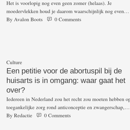
Het is voorlopig nog even geen zomer (helaas). Je
moedervlekken houd je daarom waarschijnlijk nog even
verborgen onder dikke truien en vesten. Maar toch is het
By 
Avalon Boots
0
 Comments
belangrijk om je moedervlekken zo nu en dan te checken.
Het liefst nog voordat je weer lekker gaat liggen bakken in
de zon. Want ja: als je je niet …
Culture
Een petitie voor de abortuspil bij de
huisarts is in omgang: waar gaat het
over?
Iedereen in Nederland zou het recht zou moeten hebben o
toegankelijke zorg rond anticonceptie en zwangerschap,
schrijven diverse vrouwenrechtenorganisaties. Ze komen
By 
Redactie
0
 Comments
daarom met een burgerinitiatief dat het verstrekken van de