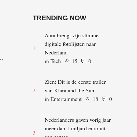
TRENDING NOW
Aura brengt zijn slimme
digitale fotolijsten naar
1
Nederland
n
in 
Tech
15
0
st
en
Zien: Dit is de eerste trailer
n
2
van Klara and the Sun
in 
Entertainment
18
0
Nederlanders gaven vorig jaar
meer dan 1 miljard euro uit
3
aan games