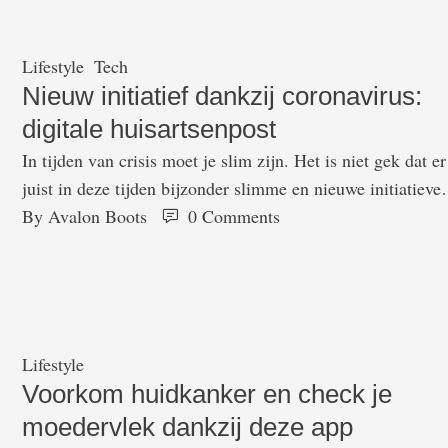
Lifestyle
Tech
Nieuw initiatief dankzij coronavirus:
digitale huisartsenpost
In tijden van crisis moet je slim zijn. Het is niet gek dat er
juist in deze tijden bijzonder slimme en nieuwe initiatieve
ontstaan. Zo ook wat betreft het coronavirus. Huisartsenpo
By 
Avalon Boots
0
 Comments
Eemland komt hierdoor met een bijzonder goed initiatief 
opent een digitale huisartsenpost. Digitale huisartsenpost I
de regio Eemland, Amersfoort en Barneveld, kunnen ruim
…
Lifestyle
Voorkom huidkanker en check je
moedervlek dankzij deze app