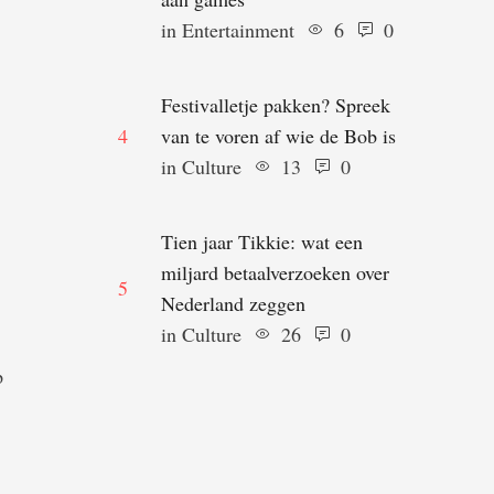
in 
Entertainment
6
0
Festivalletje pakken? Spreek
4
van te voren af wie de Bob is
in 
Culture
13
0
Tien jaar Tikkie: wat een
miljard betaalverzoeken over
5
Nederland zeggen
in 
Culture
26
0
p