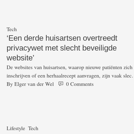
abortuspil niet langer strafbaar moet maken maar
gemakkelijk verkrijgbaar via de huisarts. Drie weken
geleden liet Rutte III weten dat het voorstel om de abortus­
naast …
Tech
‘Een derde huisartsen overtreedt
privacywet met slecht beveiligde
website’
De websites van huisartsen, waarop nieuwe patiënten zich
inschrijven of een herhaalrecept aanvragen, zijn vaak slech
beveiligd. Dat blijkt uit een inventarisatie van RTL Nieuws
By 
Elger van der Wel
0
 Comments
Bij bijna één op de drie huisartsenpraktijken waar je zake
online kunt regelen, worden persoonlijke gegevens niet
verstuurd via een beveiligde https-verbinding. Dit betekent
dat persoonlijke, maar vooral medische gegevens, …
Lifestyle
Tech