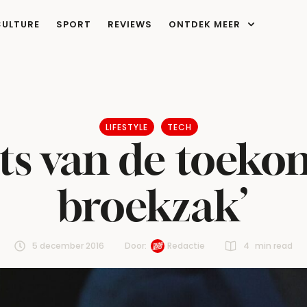
CULTURE
SPORT
REVIEWS
ONTDEK MEER
LIFESTYLE
TECH
ts van de toekoms
broekzak’
5 december 2016
Door:  
Redactie
4
 min read