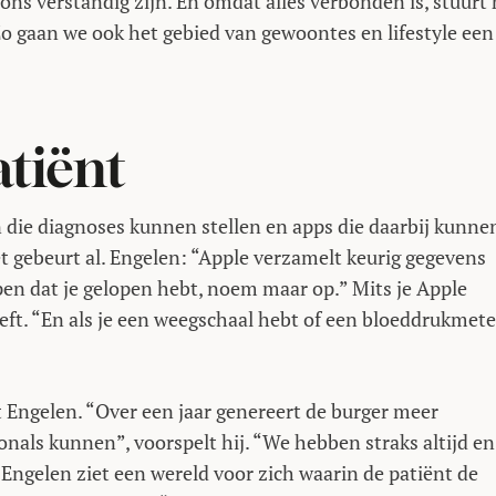
s verstandig zijn. En omdat alles verbonden is, stuurt 
 Zo gaan we ook het gebied van gewoontes en lifestyle een
atiënt
n die diagnoses kunnen stellen en apps die daarbij kunne
 gebeurt al. Engelen: “Apple verzamelt keurig gegevens
ppen dat je gelopen hebt, noem maar op.” Mits je Apple
ft. “En als je een weegschaal hebt of een bloeddrukmete
t Engelen. “Over een jaar genereert de burger meer
onals kunnen”, voorspelt hij. “We hebben straks altijd en
” Engelen ziet een wereld voor zich waarin de patiënt de