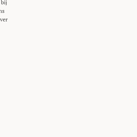
 bij
ns
ever