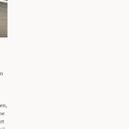
in
ken,
me
rt