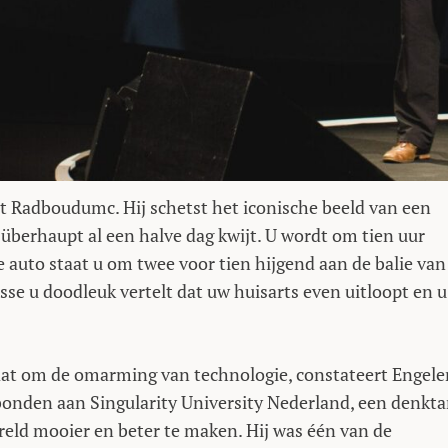
et Radboudumc. Hij schetst het iconische beeld van een
k überhaupt al een halve dag kwijt. U wordt om tien uur
de auto staat u om twee voor tien hijgend aan de balie van
esse u doodleuk vertelt dat uw huisarts even uitloopt en u
aat om de omarming van technologie, constateert Engele
bonden aan Singularity University Nederland, een denkt
ereld mooier en beter te maken. Hij was één van de