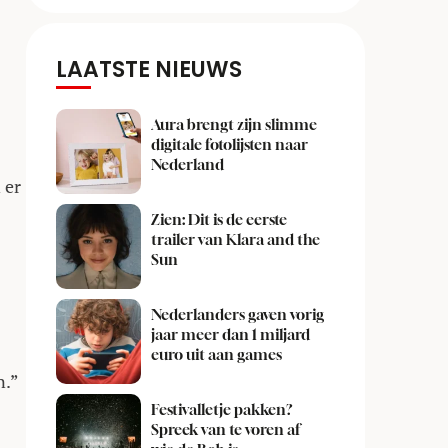
LAATSTE NIEUWS
Aura brengt zijn slimme
digitale fotolijsten naar
Nederland
 er
Zien: Dit is de eerste
trailer van Klara and the
Sun
Nederlanders gaven vorig
jaar meer dan 1 miljard
euro uit aan games
n.”
Festivalletje pakken?
Spreek van te voren af