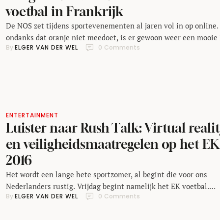
voetbal in Frankrijk
De NOS zet tijdens sportevenementen al jaren vol in op online.
ondanks dat oranje niet meedoet, is er gewoon weer een mooie
By 
ELGER VAN DER WEL
0
 Comments
site gebouwd.
ENTERTAINMENT
Luister naar Rush Talk: Virtual reali
en veiligheidsmaatregelen op het EK
2016
Het wordt een lange hete sportzomer, al begint die voor ons
Nederlanders rustig. Vrijdag begint namelijk het EK voetbal.
By 
ELGER VAN DER WEL
0
 Comments
Zonder Oranje. Desondanks gebeurt er veel op het vlak technol
en media, al zul je geen dronebeelden gaan zien dankzij een