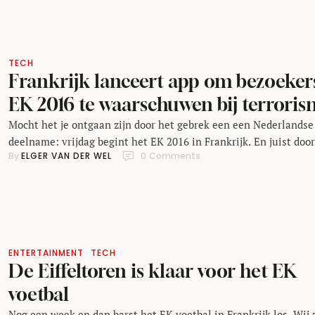
droneverbod. Ik praat er deze week over met Johan Voets in Ru
Talk. https://soundcloud.com/numrush/rush-talk-21-virtual-
reality-en-veiligheidsmaatregelen-op-het-ek-2016 Gratis linkj
TECH
Frankrijk lanceert app om bezoeker
EK 2016 te waarschuwen bij terrori
Mocht het je ontgaan zijn door het gebrek een een Nederlandse
deelname: vrijdag begint het EK 2016 in Frankrijk. En juist doo
By 
ELGER VAN DER WEL
0
 Comments
het Frankrijk plaatsvindt, maken mensen zich zorgen over
eventuele terroristische aanslagen. De grote mensenmassa's e
media-aandacht voor het EK 2016 maken het een perfect doelwe
Frankrijk doet er uiteraard alles aan om dit te voorkomen. Zo …
ENTERTAINMENT
TECH
De Eiffeltoren is klaar voor het EK
voetbal
Nog een week en dan barst het EK voetbal in Frankrijk los. Wij 