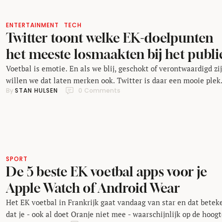
ENTERTAINMENT
TECH
Twitter toont welke EK-doelpunten
het meeste losmaakten bij het publi
Voetbal is emotie. En als we blij, geschokt of verontwaardigd zij
willen we dat laten merken ook. Twitter is daar een mooie plek
By 
STAN HULSEN
0
 Comments
voor: naast politiek (en het Eurovisie Songfestival) doet sport 
ook altijd goed. Bij elke goal, overtreding of schwalbe die tijden
het EK voetbal is gevallen, kun je ongegeneerd je ei kwijt …
SPORT
De 5 beste EK voetbal apps voor je
Apple Watch of Android Wear
Het EK voetbal in Frankrijk gaat vandaag van star en dat betek
dat je - ook al doet Oranje niet mee - waarschijnlijk op de hoog