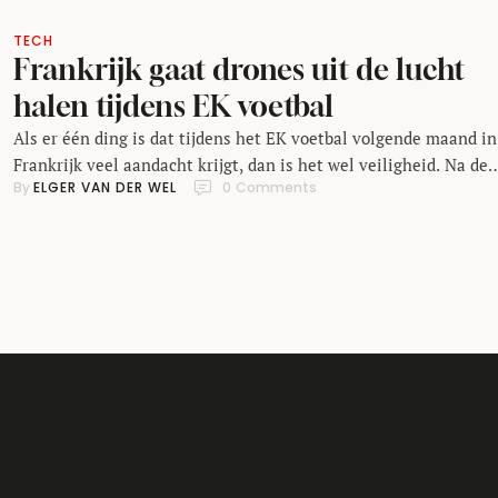
TECH
Frankrijk gaat drones uit de lucht
halen tijdens EK voetbal
Als er één ding is dat tijdens het EK voetbal volgende maand in
Frankrijk veel aandacht krijgt, dan is het wel veiligheid. Na de
By 
ELGER VAN DER WEL
0
 Comments
recente aanslagen in Parijs en Brussel, willen de Fransen niets
het toeval overlaten. Eén van de maatregelen die daarom is
genomen, is een verbod op drones op alle officiële locaties. Dat