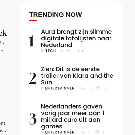
TRENDING NOW
Aura brengt zijn slimme
ek
1
digitale fotolijsten naar
n,
Nederland
in 
TECH
16
0
het
s
Zien: Dit is de eerste
2
trailer van Klara and the
Sun
in 
ENTERTAINMENT
19
0
Nederlanders gaven
vorig jaar meer dan 1
3
miljard euro uit aan
ent
games
te
in 
ENTERTAINMENT
6
0