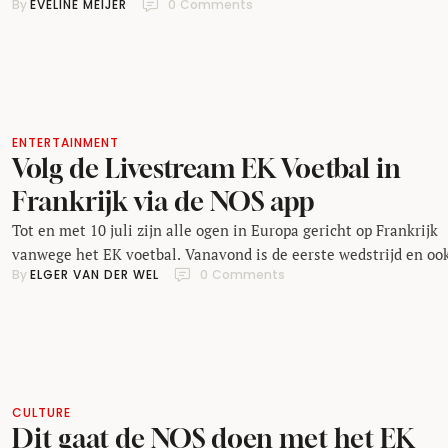
By 
EVELINE MEIJER
0
 Comments
wilt blijven van alles rondom de wedstrijden en de teams. Voor 
smartphone zijn er tal van apps te verkrijgen, maar ook op je
smartwatch kun je het gehele evenement …
ENTERTAINMENT
Volg de Livestream EK Voetbal in
Frankrijk via de NOS app
Tot en met 10 juli zijn alle ogen in Europa gericht op Frankrijk
vanwege het EK voetbal. Vanavond is de eerste wedstrijd en ook
By 
ELGER VAN DER WEL
0
 Comments
doet Nederland niet mee: er is nog steeds een heleboel mooi
voetbal te zien! De NOS heeft de rechten voor alle wedstrijden,
je kunt bijna iedere avond op tv …
CULTURE
Dit gaat de NOS doen met het EK