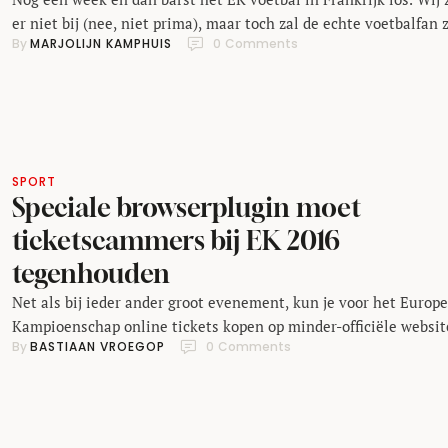
er niet bij (nee, niet prima), maar toch zal de echte voetbalfan 
By 
MARJOLIJN KAMPHUIS
0
 Comments
verheugen op 3 weken lang wedstrijden van de beste
voetballanden in Europa. De Fransen zijn er in elk geval helem
klaar voor: Vandaag werd bekend gemaakt dat de Eiffeltoren …
SPORT
Speciale browserplugin moet
ticketscammers bij EK 2016
tegenhouden
Net als bij ieder ander groot evenement, kun je voor het Europ
Kampioenschap online tickets kopen op minder-officiële websit
By 
BASTIAAN VROEGOP
0
 Comments
Het gaat daarbij vaak om doorverkoopsites, of sites die voetbal
voor de gek houden om geld afhandig te maken. De UEFA wil da
nu iets aan gaan doen op een wat fanatieke wijze. Een speciale
browserextensie …