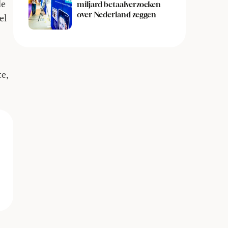
de
miljard betaalverzoeken
over Nederland zeggen
el
te,