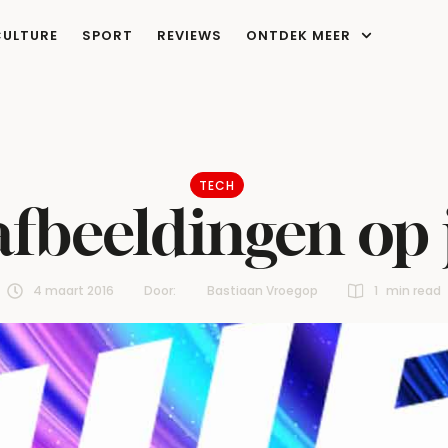
CULTURE
SPORT
REVIEWS
ONTDEK MEER
TECH
afbeeldingen op 
4 maart 2016
Door:  
Bastiaan Vroegop
1
 min read