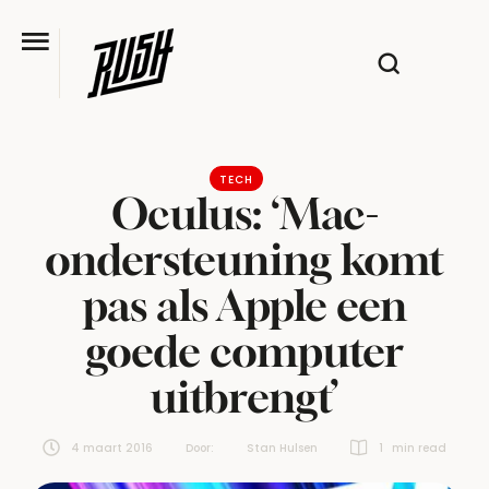
TECH
Oculus: ‘Mac-
ondersteuning komt
pas als Apple een
goede computer
uitbrengt’
4 maart 2016
Door:  
Stan Hulsen
1
 min read