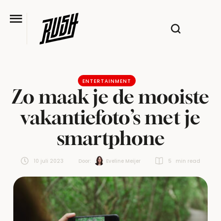
ENTERTAINMENT
Zo maak je de mooiste
vakantiefoto’s met je
smartphone
10 juli 2023
Door:  
Eveline Meijer
5
 min read