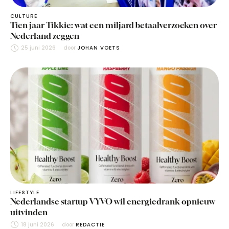
CULTURE
Tien jaar Tikkie: wat een miljard betaalverzoeken over
Nederland zeggen
25 juni 2026
door 
JOHAN VOETS
LIFESTYLE
Nederlandse startup VYVO wil energiedrank opnieuw
uitvinden
18 juni 2026
door 
REDACTIE