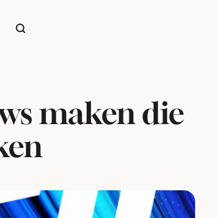
ows maken die
jken