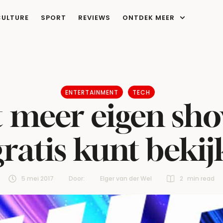
CULTURE
SPORT
REVIEWS
ONTDEK MEER
ENTERTAINMENT
TECH
 meer eigen sh
gratis kunt beki
5 mei 2017
Door:  
Elger van der Wel
2
 min read