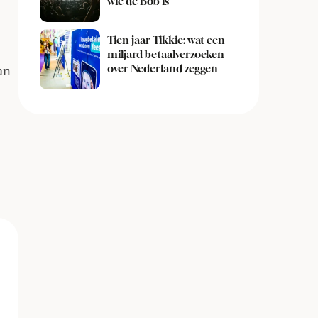
wie de Bob is
Tien jaar Tikkie: wat een
miljard betaalverzoeken
an
over Nederland zeggen