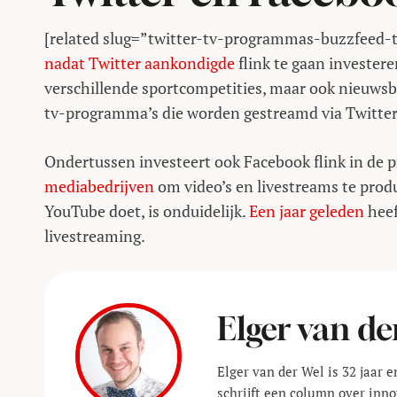
[related slug=”twitter-tv-programmas-buzzfeed-
nadat Twitter aankondigde
flink te gaan investere
verschillende sportcompetities, maar ook nieuws
tv-programma’s die worden gestreamd via Twitter
Ondertussen investeert ook Facebook flink in de p
mediabedrijven
om video’s en livestreams te produ
YouTube doet, is onduidelijk.
Een jaar geleden
heef
livestreaming.
Elger van de
Elger van der Wel is 32 jaar 
schrijft een column over inno