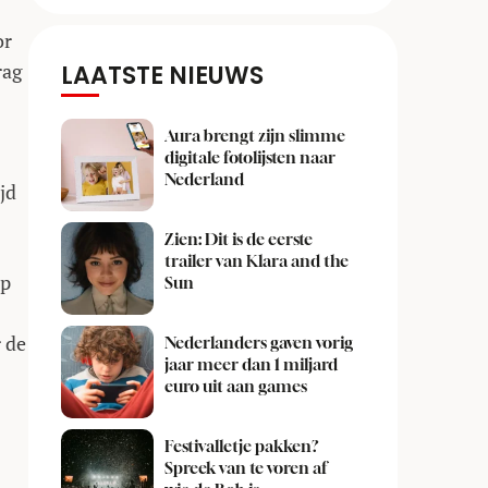
or
rag
LAATSTE NIEUWS
Aura brengt zijn slimme
digitale fotolijsten naar
Nederland
jd
Zien: Dit is de eerste
trailer van Klara and the
op
Sun
 de
Nederlanders gaven vorig
jaar meer dan 1 miljard
euro uit aan games
Festivalletje pakken?
Spreek van te voren af