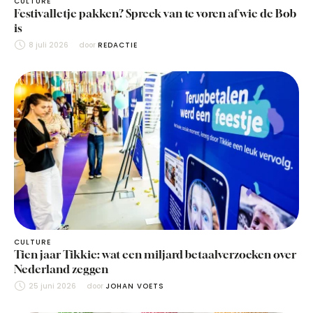
CULTURE
Festivalletje pakken? Spreek van te voren af wie de Bob
is
8 juli 2026
door 
REDACTIE
CULTURE
Tien jaar Tikkie: wat een miljard betaalverzoeken over
Nederland zeggen
25 juni 2026
door 
JOHAN VOETS