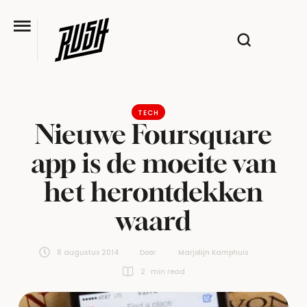
TECH
Nieuwe Foursquare
app is de moeite van
het herontdekken
waard
8 augustus 2014
Door:  
Marjolijn Kamphuis
2
 min read