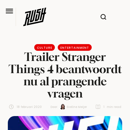
CULTURE
ENTERTAINMENT
Trailer Stranger
Things 4 beantwoordt
nu al prangende
vragen
18 februari 2020
Door:  
Eveline Meijer
1
 min read