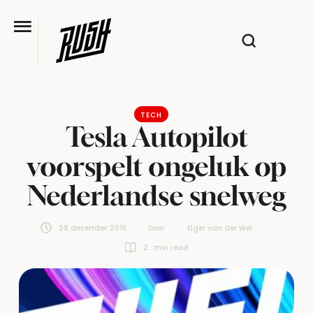
TECH
Tesla Autopilot
voorspelt ongeluk op
Nederlandse snelweg
28 december 2016
Door:  
Elger van der Wel
2
 min read