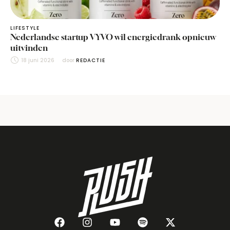
LIFESTYLE
Nederlandse startup VYVO wil energiedrank opnieuw
uitvinden
18 juni 2026
door 
REDACTIE