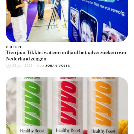
CULTURE
Tien jaar Tikkie: wat een miljard betaalverzoeken over
Nederland zeggen
25 juni 2026
door 
JOHAN VOETS