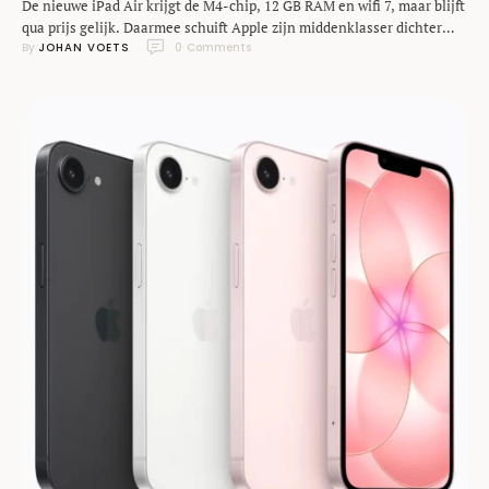
De nieuwe iPad Air krijgt de M4-chip, 12 GB RAM en wifi 7, maar blijft
qua prijs gelijk. Daarmee schuift Apple zijn middenklasser dichter
By 
JOHAN VOETS
0
 Comments
richting Pro-prestaties, zonder het Pro-prijskaartje. Dit is wat je
moet weten over de iPad Air (2026). Apple had al aangekondigd dat
het ‘een belangrijke week’ in het vooruitzicht had. De belangrijkste
…