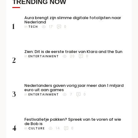
TRENDING NOW
Aura brengt zijn slimme digitale fotolijsten naar
Nederland
1
in 
TECH
17
0
Zien: Dit is de eerste trailer van Klara and the Sun
in 
ENTERTAINMENT
20
0
2
Nederlanders gaven vorig jaar meer dan 1 miljard
euro uit aan games
3
in 
ENTERTAINMENT
7
0
Festivalletje pakken? Spreek van te voren af wie
de Bob is
4
in 
CULTURE
14
0