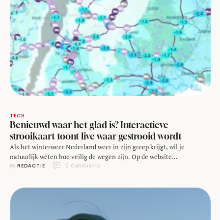
TECH
Benieuwd waar het glad is? Interactieve
strooikaart toont live waar gestrooid wordt
Als het winterweer Nederland weer in zijn greep krijgt, wil je
natuurlijk weten hoe veilig de wegen zijn. Op de website
By 
REDACTIE
0
 Comments
rijkswaterstaatstrooit.nl zie je realtime welke strooiwagens actief
zijn én waar er gestrooid is. Een handige tool voor iedereen die deze
winter de weg op moet. Tijdens het strooiseizoen (1 oktober - 1 mei)
staan …