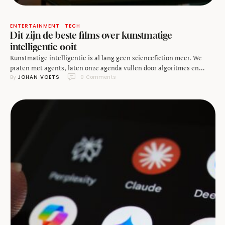
ENTERTAINMENT
TECH
Dit zijn de beste films over kunstmatige
intelligentie ooit
Kunstmatige intelligentie is al lang geen sciencefiction meer. We
praten met agents, laten onze agenda vullen door algoritmes en
By 
JOHAN VOETS
0
 Comments
scrollen door een eindeloze stroom aan AI-gegenereerde content.
Maar misschien dat juist films, die al decennialang met dit thema
flirten, ons het best laten voelen wat die digitale toekomst nou écht
betekent. Dit is een lijst …