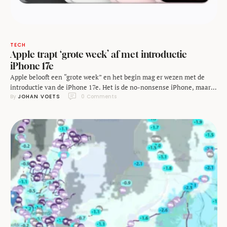
TECH
Apple trapt ‘grote week’ af met introductie
iPhone 17e
Apple belooft een “grote week” en het begin mag er wezen met de
introductie van de iPhone 17e. Het is de no-nonsense iPhone, maar
By 
JOHAN VOETS
0
 Comments
met een paar upgrades waar je blij van wordt: MagSafe, 256GB opslag
als basis en de A19-chip. Maak kennis met de iPhone 17e, het
instapmodel dat vooral één ding wil zijn: …