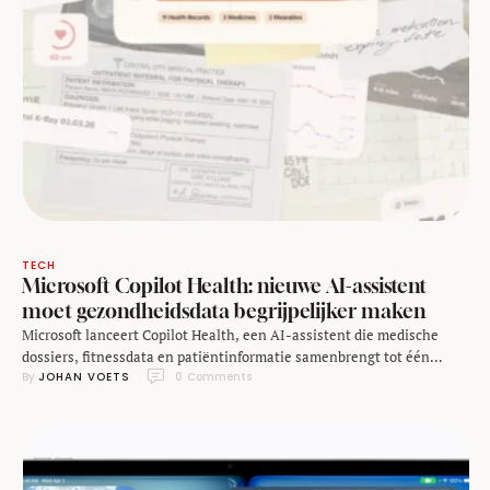
TECH
Microsoft Copilot Health: nieuwe AI-assistent
moet gezondheidsdata begrijpelijker maken
Microsoft lanceert Copilot Health, een AI-assistent die medische
dossiers, fitnessdata en patiëntinformatie samenbrengt tot één
By 
JOHAN VOETS
0
 Comments
overzichtelijk geheel. Het doel is dat je beter voorbereid en met de
juiste vragen bij hulpverleners aanklopt. In de zorg ontbreekt het
zelden aan data. Wat regelmatig wél ontbreekt, is een
totaaloverzicht voor zorgverlener én patient. Patientgegevens en
meetgegevens van …