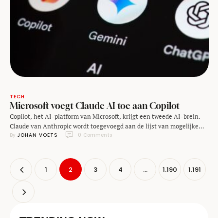
TECH
Microsoft voegt Claude AI toe aan Copilot
Copilot, het AI-platform van Microsoft, krijgt een tweede AI-brein.
Claude van Anthropic wordt toegevoegd aan de lijst van mogelijke
By 
JOHAN VOETS
0
 Comments
AI-modellen om je vraag of opdracht op af te vuren. En daar zit
misschien wel meer achter dan puur alleen gebruikersgemak.
Immers, tot nu toe werd Copilot uitsluitend gevoed door modellen
van OpenAI, zoals GPT-5 en …
1
2
3
4
…
1.190
1.191