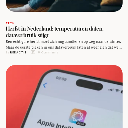
TECH
Herfst in Nederland: temperaturen dalen,
dataverbruik stijgt
Een echt gure herfst moet zich nog aandienen op weg naar de winter.
Maar de eerste pieken in ons dataverbruik laten al weer zien dat we
By 
REDACTIE
0
 Comments
massaal de bank én onze favoriete films en series voor het najaar
hebben gevonden. De herfst is in volle gang en dat betekent niet
alleen kortere dagen en warmere …