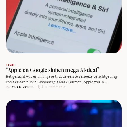
TECH
“Apple en Google sluiten mega AI-deal”
Het gerucht was er al langere tijd, de eerste serieuze berichtgeving
komt er dan nu via Bloomberg’s Mark Gurman. Apple zou in
By 
JOHAN VOETS
0
 Comments
verregaande onderhandelingen met Google om een van hun AI-
modellen te integreren in de nieuwste versie van Siri. Met een
behoorlijk pittige jaarlijkse fee. Er zijn abonnementen waar je liever
niet te lang aan …