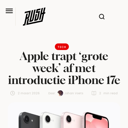
TECH
Apple trapt ‘grote
week’ af met
introductie iPhone 17e
2 maart 2026
Door:  
Johan Voets
2
 min read