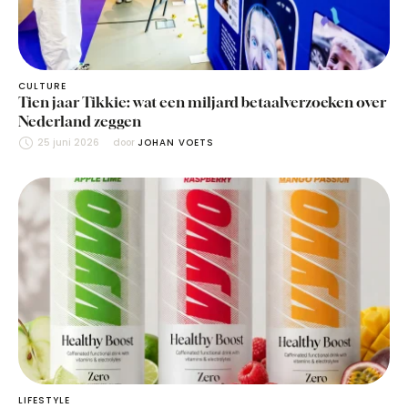
CULTURE
Tien jaar Tikkie: wat een miljard betaalverzoeken over
Nederland zeggen
25 juni 2026
door 
JOHAN VOETS
LIFESTYLE