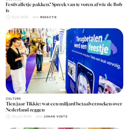
Festivalletje pakken? Spreek van te voren af wie de Bob
is
8 juli 2026
door 
REDACTIE
CULTURE
Tien jaar Tikkie: wat een miljard betaalverzoeken over
Nederland zeggen
25 juni 2026
door 
JOHAN VOETS