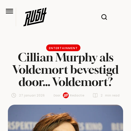
ENTERTAINMENT
Cillian Murphy als
Voldemort bevestigd
door… Voldemort?
27 januari 2026
Door:  
Redactie
2
 min read