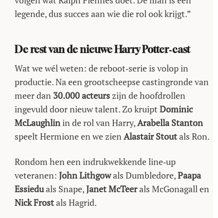
volgen wat Ralph Fiennes doet. De man is een
legende, dus succes aan wie die rol ook krijgt.”
De rest van de nieuwe Harry Potter‑cast
Wat we wél weten: de reboot‑serie is volop in
productie. Na een grootscheepse castingronde van
meer dan
30.000 acteurs
zijn de hoofdrollen
ingevuld door nieuw talent. Zo kruipt
Dominic
McLaughlin
in de rol van Harry,
Arabella Stanton
speelt Hermione en we zien
Alastair Stout
als Ron.
Rondom hen een indrukwekkende line‑up
veteranen:
John Lithgow
als Dumbledore,
Paapa
Essiedu
als Snape,
Janet McTeer
als McGonagall en
Nick Frost
als Hagrid.