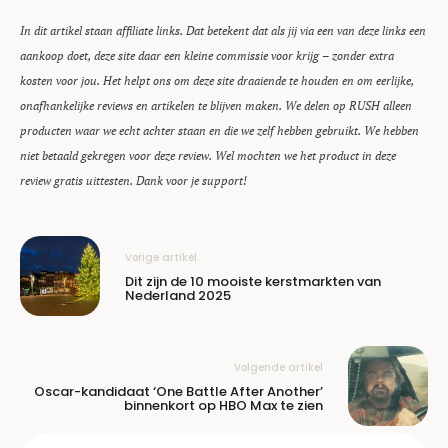
In dit artikel staan affiliate links. Dat betekent dat als jij via een van deze links een
aankoop doet, deze site daar een kleine commissie voor krijg – zonder extra
kosten voor jou. Het helpt ons om deze site draaiende te houden en om eerlijke,
onafhankelijke reviews en artikelen te blijven maken. We delen op RUSH alleen
producten waar we echt achter staan en die we zelf hebben gebruikt. We hebben
niet betaald gekregen voor deze review. Wel mochten we het product in deze
review gratis uittesten. Dank voor je support!
Vorige artikel
Dit zijn de 10 mooiste kerstmarkten van
Nederland 2025
Volgende artikel
Oscar-kandidaat ‘One Battle After Another’
binnenkort op HBO Max te zien