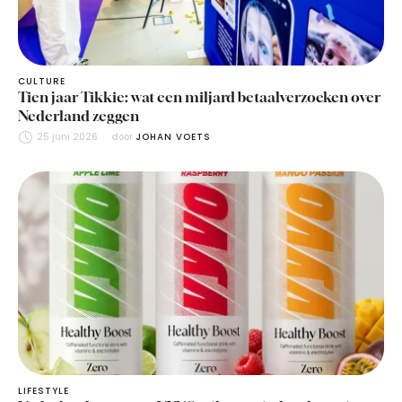
CULTURE
Tien jaar Tikkie: wat een miljard betaalverzoeken over
Nederland zeggen
25 juni 2026
door 
JOHAN VOETS
LIFESTYLE