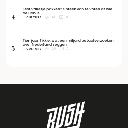
Festivalletje pakken? Spreek van te voren af wie
de Bob is
4
in 
CULTURE
14
0
Tien jaar Tikkie: wat een miljard betaalverzoeken
over Nederland zeggen
5
in 
CULTURE
28
0