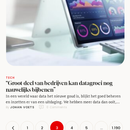
TECH
“Groot deel van bedrijven kan datagroei nog
nauwelijks bijbenen”
In een wereld waar data het nieuwe goud is, blijkt het goed beheren
en inzetten er van een uitdaging. We hebben meer data dan ooit,
By 
JOHAN VOETS
0
 Comments
maar benutten er schrikbarend weinig van. Uit een wereldwijd
onderzoek van Splunk en Oxford Economics onder IT- en
securityprofessionals blijkt dat het bedrijfsleven worstelt met het
tempo en de complexiteit …
1
2
3
4
5
…
1.190