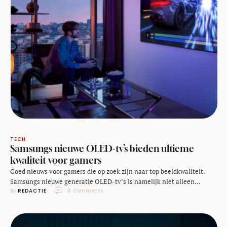
TECH
Samsungs nieuwe OLED-tv’s bieden ultieme
kwaliteit voor gamers
Goed nieuws voor gamers die op zoek zijn naar top beeldkwaliteit.
Samsungs nieuwe generatie OLED-tv’s is namelijk niet alleen
By 
REDACTIE
0
 Comments
haarscherp en razendsnel, maar ook officieel compatibel met NVIDIA
G-SYNC. Wie weleens een razendsnelle game speelt op een groot
scherm weet: het verschil tussen ‘goed’ en ‘perfect’ zit in 'm de
details. Samsung pakt die details …