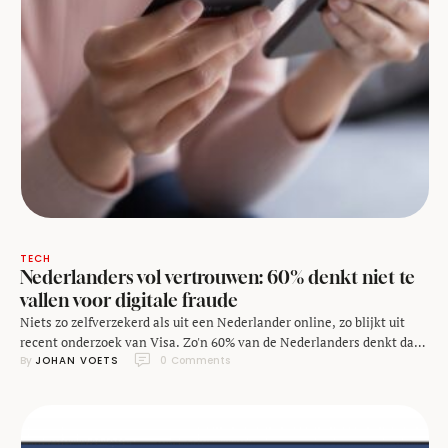
TECH
Nederlanders vol vertrouwen: 60% denkt niet te
vallen voor digitale fraude
Niets zo zelfverzekerd als uit een Nederlander online, zo blijkt uit
recent onderzoek van Visa. Zo'n 60% van de Nederlanders denkt dat
By 
JOHAN VOETS
0
 Comments
ze digitale oplichting moeiteloos herkennen. “Daar trap ik niet in,” is
een veelgehoorde reactie. De praktijk blijkt vaak toch iets anders te
liggen. Uit het onderzoek van Visa, uitgevoerd door
onderzoeksbureau Multiscope, blijkt …