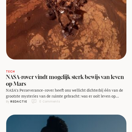
TECH
NASA-rover vindt mogelijk sterk bewijs van leven
op Mars
NASA’s Perseverance-rover heeft ons wellicht dichterbij één van de
grootste mysteries van de ruimte gebracht: was er ooit leven op
By 
REDACTIE
0
 Comments
Mars? Wetenschappers hebben sterke aanwijzingen gevonden in
gesteente van een oude rivierbekken op Mars. Volgens de studie die
gepubliceerd werd in Nature, gaat het om het overtuigendste bewijs
tot nu toe. In een rotskernmonster van …