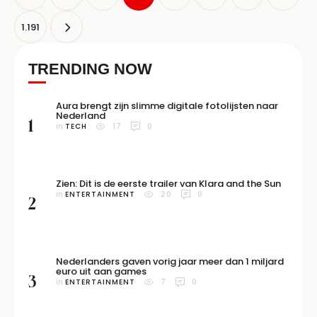
1.191
TRENDING NOW
Aura brengt zijn slimme digitale fotolijsten naar
Nederland
1
in 
TECH
17
0
Zien: Dit is de eerste trailer van Klara and the Sun
in 
ENTERTAINMENT
20
0
2
Nederlanders gaven vorig jaar meer dan 1 miljard
euro uit aan games
3
in 
ENTERTAINMENT
7
0