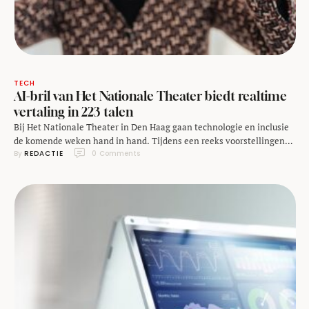
TECH
AI-bril van Het Nationale Theater biedt realtime
vertaling in 223 talen
Bij Het Nationale Theater in Den Haag gaan technologie en inclusie
de komende weken hand in hand. Tijdens een reeks voorstellingen
By 
REDACTIE
0
 Comments
test het gezelschap een innovatieve AI-oplossing: automatische
live-ondertiteling via een AR-bril. Daarmee wil Het Nationale
Theater hun voorstellingen toegankelijk maken voor doven en
slechthorenden en bezoekers die de gesproken taal op het podium
niet …