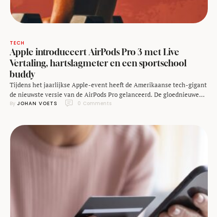
TECH
Apple introduceert AirPods Pro 3 met Live
Vertaling, hartslagmeter en een sportschool
buddy
Tijdens het jaarlijkse Apple-event heeft de Amerikaanse tech-gigant
de nieuwste versie van de AirPods Pro gelanceerd. De gloednieuwe
By 
JOHAN VOETS
0
 Comments
AirPods Pro 3 tillen de populairste oordopjes opnieuw naar een hoger
niveau. Klein van stuk, maar boordevol slimme vernieuwingen van
hartslagmeting tot verbeterde ruisonderdrukking en zelfs live
vertalingen. Slimmer, krachtiger en beter passend Wat direct opvalt:
Apple …