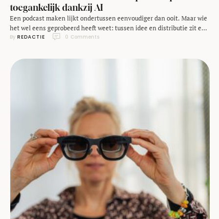
toegankelijk dankzij AI
Een podcast maken lijkt ondertussen eenvoudiger dan ooit. Maar wie
het wel eens geprobeerd heeft weet: tussen idee en distributie zit een
By 
REDACTIE
0
 Comments
wereld van planning, techniek en tijd. Daar probeert het nieuwe
platform EchoPod met slimme inzet van AI verandering in te
brengen. De dienst, die eerder deze week live ging, positioneert zich
als een …