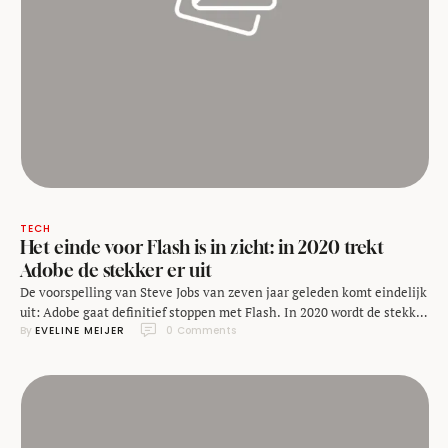
TECH
Het einde voor Flash is in zicht: in 2020 trekt
Adobe de stekker er uit
De voorspelling van Steve Jobs van zeven jaar geleden komt eindelijk
uit: Adobe gaat definitief stoppen met Flash. In 2020 wordt de stekker
By 
EVELINE MEIJER
0
 Comments
er uit getrokken. Volgens Adobe is de bekende browserplugin
grotendeels overbodig geworden door nieuwe technieken. Eind 2020
wordt de plugin dan ook niet meer bijgewerkt of gedistribueerd. Het
gebruik ervan werd al …