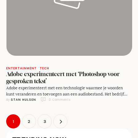
ENTERTAINMENT
TECH
Adobe experimenteert met ‘Photoshop voor
gesproken tekst’
Adobe experimenteert met een technologie waarmee je woorden
kunt veranderen en toevoegen aan een audiobestand. Het bedrijf
By 
STAN HULSEN
0
 Comments
noemt de technologie VoCo en presenteerde een op zijn conferentie
Adobe MAX, die vorige week plaatsvond. Met de tool kunnen audio-
editors woorden in een voice-over veranderen of toevoegen. Op het
podium werd gedemonstreerd hoe het audiobestand is gekoppeld …
1
2
3