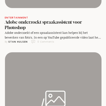
ENTERTAINMENT
Adobe onderzoekt spraakassistent voor
Photoshop
Adobe onderzoekt of een spraakassistent kan helpen bij het
bewerken van foto's. In een op YouTube gepubliceerde video laat het
By 
STAN HULSEN
0
 Comments
bedrijf, dat onder andere bekend van zijn software Photoshop, zien
hoe de hulp van zo'n spraakassistent eruit zou moeten zien. In de
video zie je hoe de assistent kan helpen bij het bijsnijden en draaien
van …