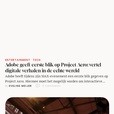
ENTERTAINMENT
TECH
Adobe geeft eerste blik op Project Aero: vertel
digitale verhalen in de echte wereld
Adobe heeft tijdens zijn MAX-evenement een eerste blik gegeven op
Project Aero. Hiermee moet het mogelijk worden om interactieve
By 
EVELINE MEIJER
0
 Comments
verhalen met digitale content in de echte wereld te vertellen, aan de
hand van augmented reality (AR). Uit een eerder gepubliceerde video
blijkt dat je eerst digitale content kunt maken in diverse
programma's van Adobe, die …