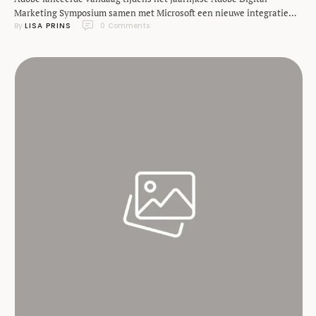
Marketing Symposium samen met Microsoft een nieuwe integratie
By 
LISA PRINS
0
 Comments
voor marketing oplossingen: Adobe Experience Manager.