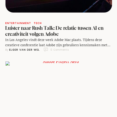
ENTERTAINMENT
TECH
Luister naar Rush Talk: De relatie tussen AI en
creativiteit volgen Adobe
In Los Angeles vindt deze week Adobe Mac plaats. Tijdens deze
creatieve conferentie laat Adobe zijn gebruikers kennismaken met
By 
ELGER VAN DER WEL
0
 Comments
zijn nieuwe producten en diensten. Kunstmatige intelligentie speelt
daar een steeds belangrijke rol in. Dat biedt kansen, maar brengt ook
risico's met zich mee. Ik was aanwezig op Adobe Max en sprak daar
met Tatiana Mejia, …