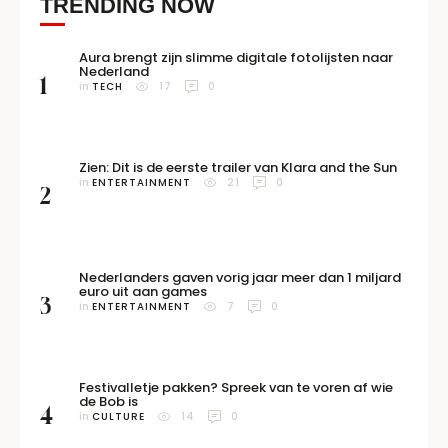
TRENDING NOW
Aura brengt zijn slimme digitale fotolijsten naar
Nederland
1
in 
TECH
17
0
Zien: Dit is de eerste trailer van Klara and the Sun
in 
ENTERTAINMENT
21
0
2
Nederlanders gaven vorig jaar meer dan 1 miljard
euro uit aan games
3
in 
ENTERTAINMENT
7
0
Festivalletje pakken? Spreek van te voren af wie
de Bob is
4
in 
CULTURE
14
0