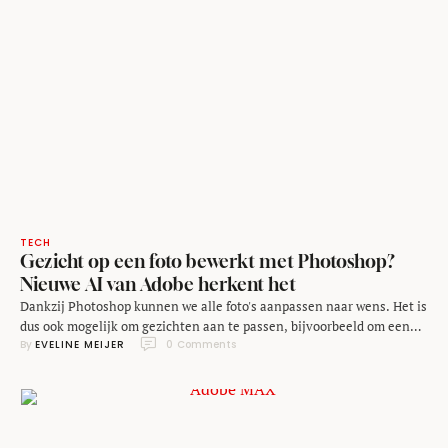
TECH
Gezicht op een foto bewerkt met Photoshop?
Nieuwe AI van Adobe herkent het
Dankzij Photoshop kunnen we alle foto's aanpassen naar wens. Het is
dus ook mogelijk om gezichten aan te passen, bijvoorbeeld om een
By 
EVELINE MEIJER
0
 Comments
uitdrukking te wijzigen. Nieuwe kunstmatige intelligentie (AI) van
Adobe kan dat echter herkennen en zelfs terugdraaien, schrijft
Tweakers. Gemanipuleerde foto's kunnen natuurlijk voor flink wat
problemen zorgen. Je kunt het laten lijken alsof …