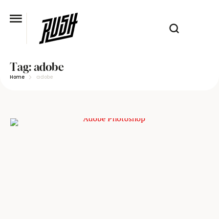
Tag:
adobe
Home
adobe