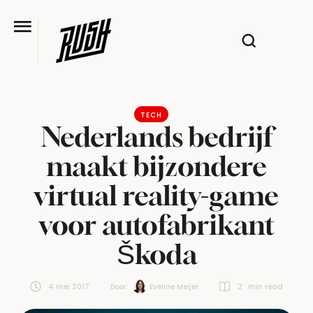
TECH
Nederlands bedrijf
maakt bijzondere
virtual reality-game
voor autofabrikant
Škoda
4 mei 2017
Door:  
Eveline Meijer
2
 min read