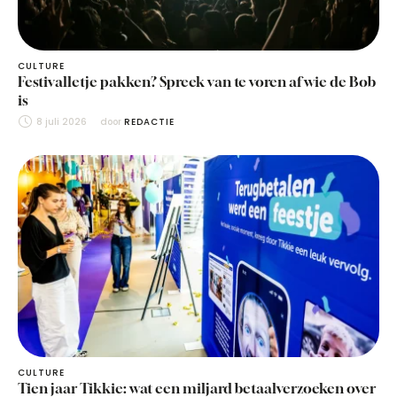
CULTURE
Festivalletje pakken? Spreek van te voren af wie de Bob
is
8 juli 2026
door 
REDACTIE
CULTURE
Tien jaar Tikkie: wat een miljard betaalverzoeken over