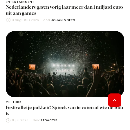
ENTERTAINMENT
Nederlanders gaven vorig jaar meer dan 1 miljard euro
uit aan games
3 augustus 2026
door 
JOHAN VOETS
CULTURE
Festivalletje pakken? Spreek van te voren af wie de Bob
is
8 juli 2026
door 
REDACTIE