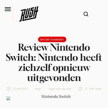
ENTERTAINMENT
Review Nintendo
Switch: Nintendo heeft
zichzelf opnieuw
uitgevonden
21 mei 2017
Door:  
Elger van der Wel
12
 min read