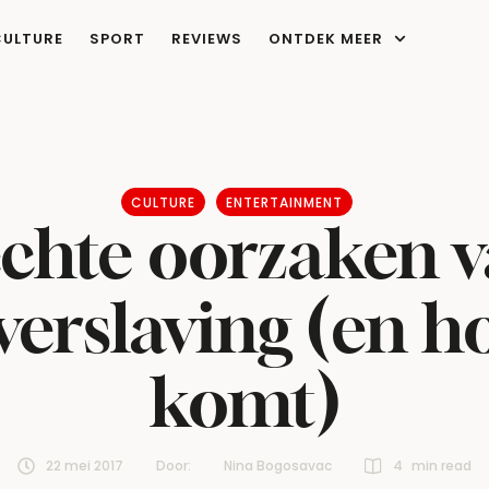
CULTURE
SPORT
REVIEWS
ONTDEK MEER
CULTURE
ENTERTAINMENT
chte oorzaken v
rslaving (en hoe
komt)
22 mei 2017
Door:  
Nina Bogosavac
4
 min read