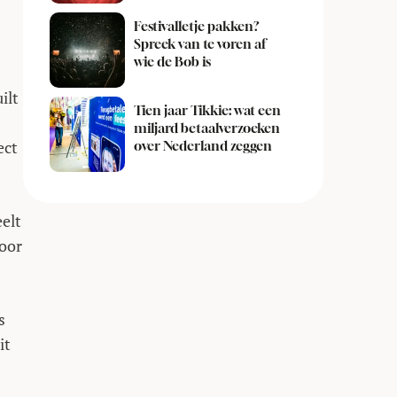
Festivalletje pakken?
Spreek van te voren af
wie de Bob is
ilt
Tien jaar Tikkie: wat een
miljard betaalverzoeken
ect
over Nederland zeggen
elt
voor
s
it