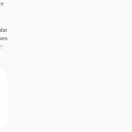
te
 dat
nken
r: