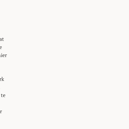
at
e
ier
rk
t
 te
r