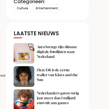
Categorieën:
Culture
Entertainment
LAATSTE NIEUWS
t
Aura brengt zijn slimme
digitale fotolijsten naar
Nederland
Zien: Dit is de eerste
 we
trailer van Klara and the
Sun
Nederlanders gaven vorig
jaar meer dan 1 miljard
euro uit aan games